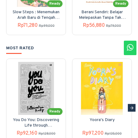
Ready
Ready
Slow Steps : Menemukan
Berani Sendiri: Belajar
Arah Baru di Tengah
Melepaskan Tanpa Takut
Hidup yang Terburu-buru
Kesepian
Rp71,280
Rp56,880
Rp99,000
Rp79,000
MOST RATED
Ready
You Do You: Discovering
Yoora's Diary
Life through
Experiments & Self-
Rp92,160
Rp97,200
Rp128,000
Rp135,000
Awareness