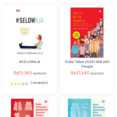
#SELOWAJA
(Edisi Tahun 2026) Skill with
People
Rp70,560
Rp37,440
Rp98,000
Rp52,000
1 review(s)