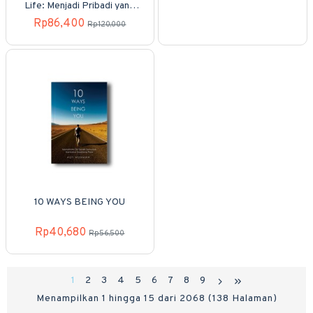
Life: Menjadi Pribadi yang
Mudah
Bahagia & Inspiratif
Rp86,400
Rp120,000
10 WAYS BEING YOU
Rp40,680
Rp56,500
1
2
3
4
5
6
7
8
9
Menampilkan 1 hingga 15 dari 2068 (138 Halaman)