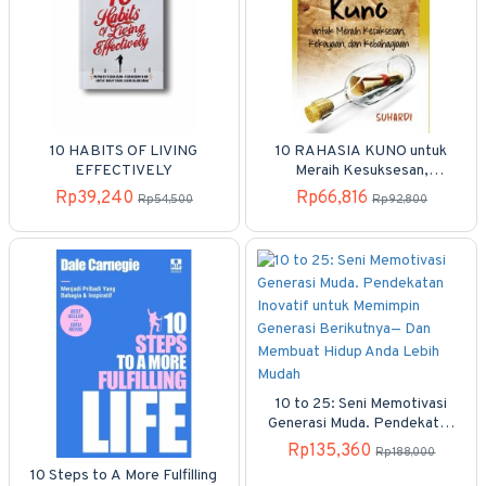
10 HABITS OF LIVING
10 RAHASIA KUNO untuk
EFFECTIVELY
Meraih Kesuksesan,
Kekayaan, dan Kebahagiaan
Rp39,240
Rp66,816
Rp54,500
Rp92,800
10 to 25: Seni Memotivasi
Generasi Muda. Pendekatan
Inovatif untuk Memimpin
Rp135,360
Rp188,000
Generasi Berikutnya— Dan
10 Steps to A More Fulfilling
Membuat Hidup Anda Lebih