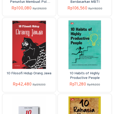
Penuntun Membuat Pola
Berdasarkan MBTI
Busana Tingkat Terampil
Rp100,080
Rp106,560
Rp139,000
Rp148,000
10 Filosofi Hidup Orang Jawa
10 Habits of Highly
Productive People
Rp42,480
Rp71,280
Rp59,000
Rp99,000