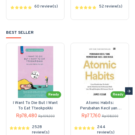
60 review(s)
52 review(s)
BEST SELLER
Ready
Ready
I Want To Die But I Want
Atomic Habits:
To Eat Tteokpokki
Perubahan Kecil yang
Memberikan Hasil Luar
Rp78,480
Rp77,760
Rp109,000
Rp108,000
Biasa
2528
244
review(s)
review(s)