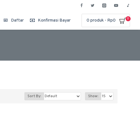
0
Daftar
Konfirmasi Bayar
0 produk - Rp0
Sort By:
Show: