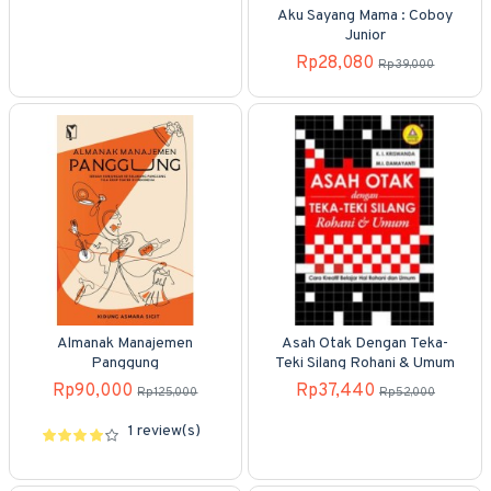
Aku Sayang Mama : Coboy
Junior
Rp28,080
Rp39,000
Almanak Manajemen
Asah Otak Dengan Teka-
Panggung
Teki Silang Rohani & Umum
Rp90,000
Rp37,440
Rp125,000
Rp52,000
1 review(s)