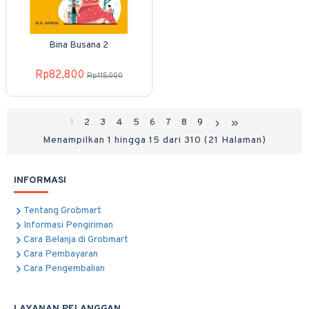
Bina Busana 2
Rp82,800
Rp115,000
1
2
3
4
5
6
7
8
9
Menampilkan 1 hingga 15 dari 310 (21 Halaman)
INFORMASI
Tentang Grobmart
Informasi Pengiriman
Cara Belanja di Grobmart
Cara Pembayaran
Cara Pengembalian
LAYANAN PELANGGAN