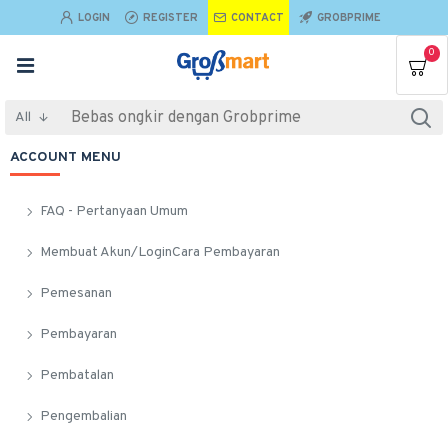
LOGIN
REGISTER
CONTACT
GROBPRIME
0
All
ACCOUNT MENU
FAQ - Pertanyaan Umum
Membuat Akun/LoginCara Pembayaran
Pemesanan
Pembayaran
Pembatalan
Pengembalian