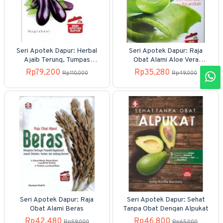
Seri Apotek Dapur: Herbal
Seri Apotek Dapur: Raja
Ajaib Terung, Tumpas
Obat Alami Aloe Vera
Penyakit Dari jantung Liver
Khasiat A-Z Untuk
Rp79,200
Rp35,280
Rp110,000
Rp49,000
Hingga Tumit Pecah-pecah
Kesehatan Dan Kecantikan
Seri Apotek Dapur: Raja
Seri Apotek Dapur: Sehat
Obat Alami Beras
Tanpa Obat Dengan Alpukat
Rp42,480
Rp46,800
Rp59,000
Rp65,000