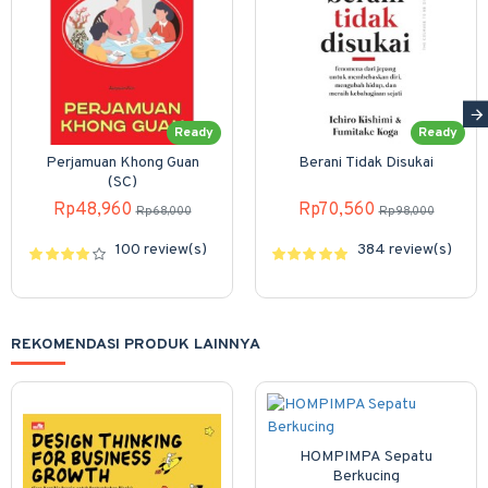
Ready
Ready
Perjamuan Khong Guan
Berani Tidak Disukai
(SC)
Rp48,960
Rp70,560
Rp68,000
Rp98,000
100 review(s)
384 review(s)
REKOMENDASI PRODUK LAINNYA
HOMPIMPA Sepatu
Berkucing