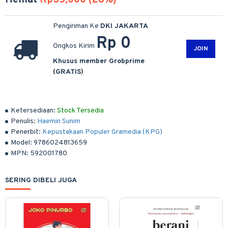
Hemat
Rp35,000 (28%)
Pengiriman Ke
DKI JAKARTA
Rp 0
Ongkos Kirim
JOIN
Khusus member Grobprime
(GRATIS)
Ketersediaan:
Stock Tersedia
Penulis:
Haemin Sunim
Penerbit:
Kepustakaan Populer Gramedia (KPG)
Model:
9786024813659
MPN:
592001780
SERING DIBELI JUGA