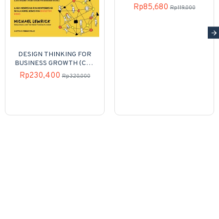
Rp85,680
Rp119,000
DESIGN THINKING FOR
BUSINESS GROWTH (Cara
Berpikir Desain untuk
Rp230,400
Rp320,000
Pertumbuhan Bisnis) Cara
Mendesain dan
Memperbesar Skala Model
Bisnis dan Ekosistem
Bisnis