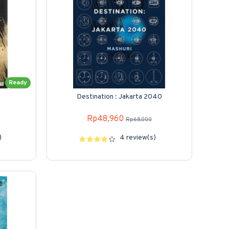
Ready
Destination : Jakarta 2040
Rp48,960
Rp68,000
)
4 review(s)