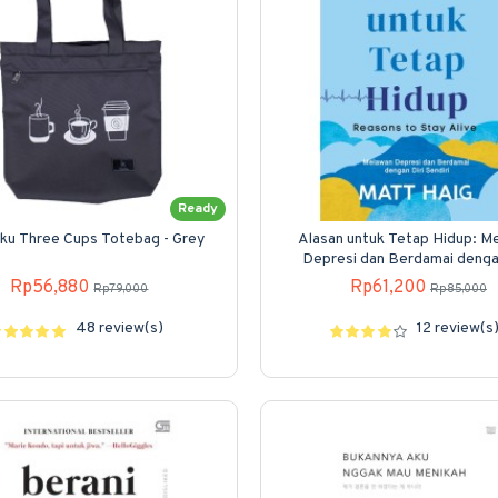
Ready
ku Three Cups Totebag - Grey
Alasan untuk Tetap Hidup: M
Depresi dan Berdamai dengan
Sendiri
Rp56,880
Rp61,200
Rp79,000
Rp85,000
48 review(s)
12 review(s