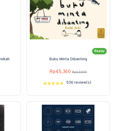
Ready
nikah
Buku Minta Dibanting
Rp45,360
Rp63,000
536 review(s)