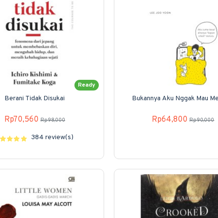
Ready
Berani Tidak Disukai
Bukannya Aku Nggak Mau Me
Rp70,560
Rp64,800
Rp98,000
Rp90,000
384 review(s)