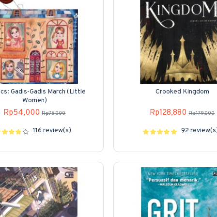
ics: Gadis-Gadis March (Little
Crooked Kingdom
Women)
Rp54,000
Rp128,880
Rp75,000
Rp179,000
116 review(s)
92 review(s