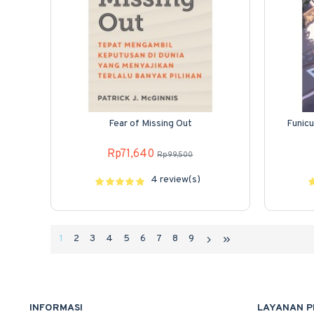
Fear of Missing Out
Funicu
Rp71,640
Rp99,500
4 review(s)
1
2
3
4
5
6
7
8
9
INFORMASI
LAYANAN 