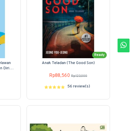
Ready
elawan
Anak Teladan (The Good Son)
 Diri
Rp88,560
Rp123,000
)
56 review(s)