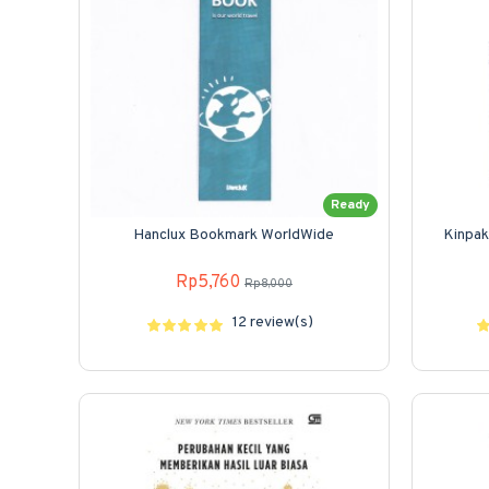
Ready
Hanclux Bookmark WorldWide
Kinpak
Rp5,760
Rp8,000
12 review(s)