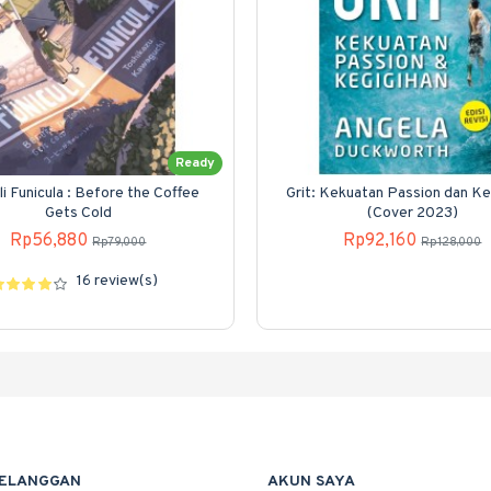
Ready
li Funicula : Before the Coffee
Grit: Kekuatan Passion dan Ke
Gets Cold
(Cover 2023)
Rp56,880
Rp92,160
Rp79,000
Rp128,000
16 review(s)
PELANGGAN
AKUN SAYA