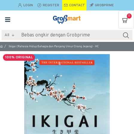
LOGIN
REGISTER
CONTACT
GROBPRIME
0
All
Ikigai (Rahasia Hidup Bahagia dan Panjang Umur Orang Jepang) - HC
100% ORIGINAL