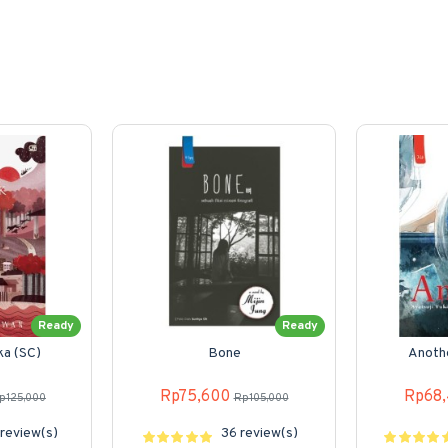
Ready
Ready
ka (SC)
Bone
Anothe
Rp75,600
Rp68
p125,000
Rp105,000
review(s)
36 review(s)