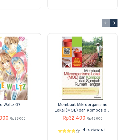
ie Waltz 07
Membuat Mikroorganisme
Dong
Lokal (MOL) dan Kompos dari
Sampah Rumah Tangga
,000
Rp32,400
Rp25,000
Rp45,000
4 review(s)