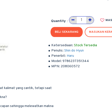
MAS
Quantity :
BELI SEKARANG
MASUKAN KER
Ketersediaan:
Stock Tersedia
Penulis:
Shin do Hyun
Penerbit:
Haru
Model:
9786237351344
MPN:
208060572
 kalimat yang cantik, tetapi saat
akna?
h ucapan sehingga melewatkan makna