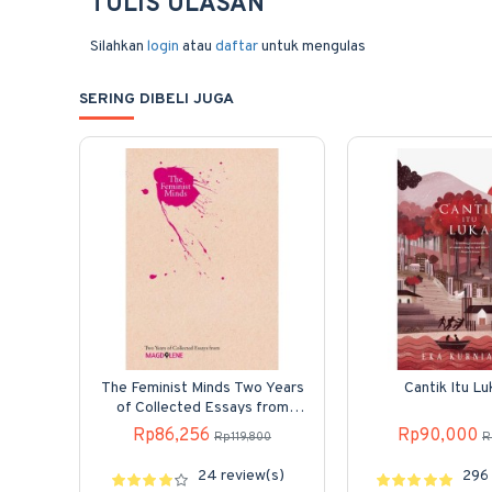
TULIS ULASAN
Silahkan
login
atau
daftar
untuk mengulas
SERING DIBELI JUGA
The Feminist Minds Two Years
Cantik Itu Lu
of Collected Essays from
Magdalene
Rp86,256
Rp90,000
Rp119,800
R
24 review(s)
296 