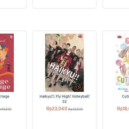
riage
Haikyu!!: Fly High! Volleyball!
Cut
32
Rp23,040
Rp18
p99,000
Rp32,000