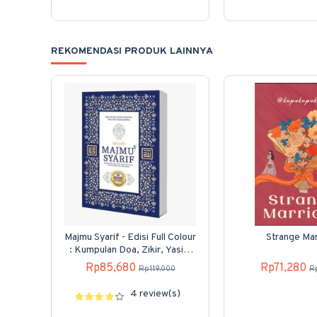
REKOMENDASI PRODUK LAINNYA
Majmu Syarif - Edisi Full Colour
Strange Mar
: Kumpulan Doa, Zikir, Yasin,
Tahlil, Surah-surah
Rp85,680
Rp71,280
Rp119,000
R
4 review(s)