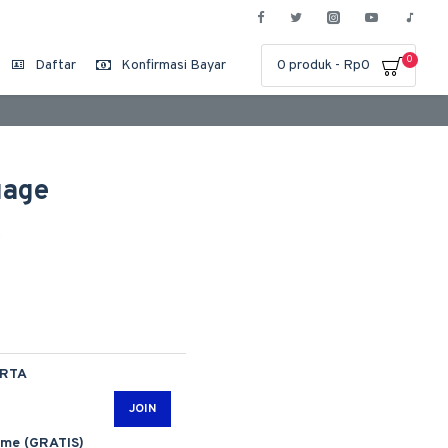
0
Daftar
Konfirmasi Bayar
0 produk - Rp0
uage
n
ARTA
JOIN
ime (GRATIS)