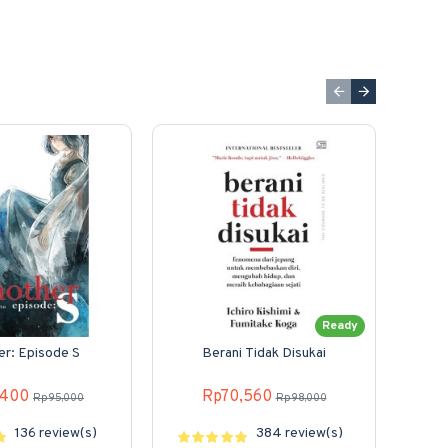
Ready
r: Episode S
Berani Tidak Disukai
Hy
,400
Rp70,560
Rp95,000
Rp98,000
136 review(s)
384 review(s)