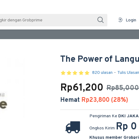
Login
The Power of Lang
820 ulasan
-
Tulis Ulasa
Rp61,200
Rp85,000
Hemat
Rp23,800 (28%)
Pengiriman Ke
DKI JAK
Rp 0
Ongkos Kirim
Khusus member Grobpr