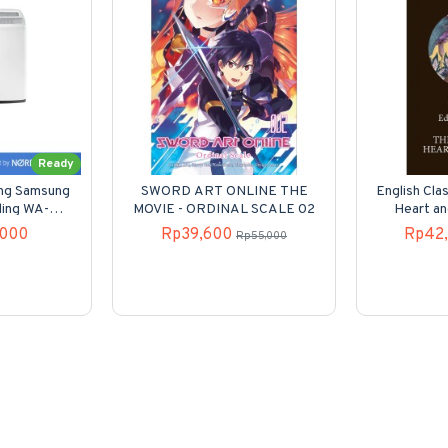
Ready
ung Samsung
SWORD ART ONLINE THE
English Clas
ding WA-
MOVIE - ORDINAL SCALE 02
Heart an
00
,000
Rp39,600
Rp42
Rp55,000