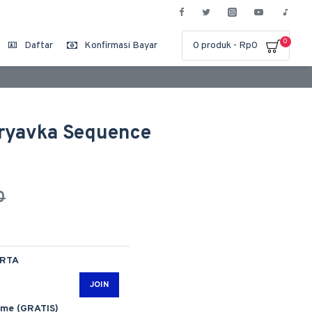
0
Daftar
Konfirmasi Bayar
0 produk - Rp0
dryavka Sequence
0
ARTA
JOIN
ime (GRATIS)