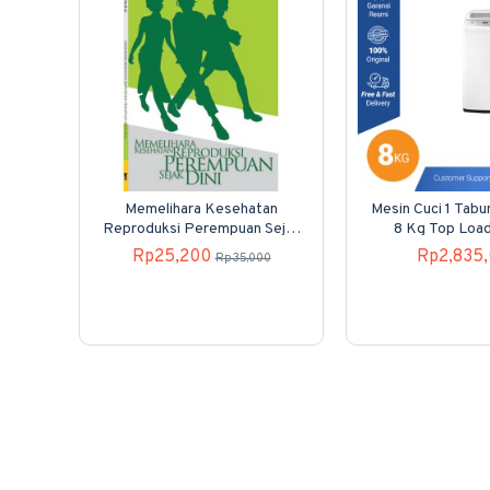
Memelihara Kesehatan
Mesin Cuci 1 Tab
Reproduksi Perempuan Sejak
8 Kg Top Loa
Dini
80H40
Rp25,200
Rp2,835
Rp35,000