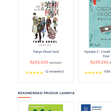
Tokyo Ghoul Void
Hyouka 2 : Credit
Fool
Rp50,400
Rp59,040
Rp70,000
R
12 review(s)
556 
REKOMENDASI PRODUK LAINNYA