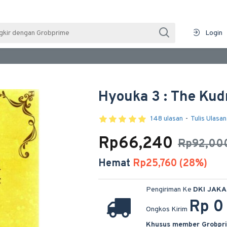
Login
Hyouka 3 : The Ku
148 ulasan
-
Tulis Ulasan
Rp66,240
Rp92,00
Hemat
Rp25,760 (28%)
Pengiriman Ke
DKI JAK
Rp 0
Ongkos Kirim
Khusus member Grobpr