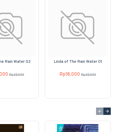
The Rain Water 02
Linda of The Rain Water 01
Juli
,000
Rp18,000
Rp25,000
Rp25,000