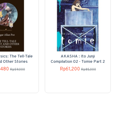
sics: The Tell-Tale
AKASHA : Ito Junji
Kole
d Other Stories
Compilation 02 - Tomie Part 2
N
,480
Rp61,200
Rp59,000
Rp85,000