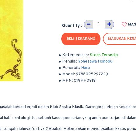
MAS
Quantity :
BELI SEKARANG
MASUKAN KER
Ketersediaan:
Stock Tersedia
Penulis:
Yonezawa Honobu
Penerbit:
Haru
Model:
9786025297229
MPN:
019PH0919
asalah besar terjadi dalam Klub Sastra Klasik. Gara-gara sebuah kesalahan
 habis antologi itu, sebuah kasus pencurian yang aneh pun terjadi di dal
i tengah riuhnya festival? Apakah Hotaro akan menyelesaikan kasus pencur