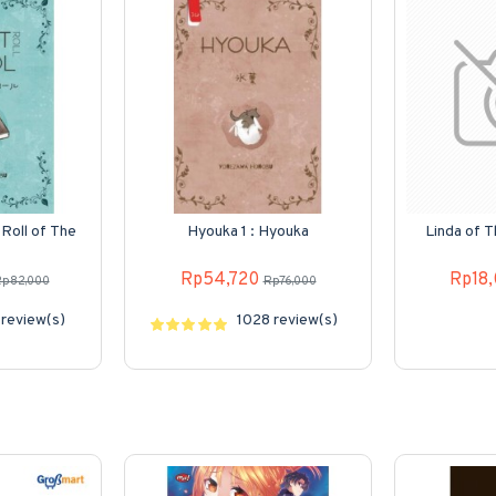
 Roll of The
Hyouka 1 : Hyouka
Linda of 
Rp54,720
Rp18
p82,000
Rp76,000
review(s)
1028 review(s)