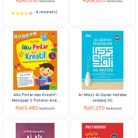
Rp46,656
Rp68,400
Rp64,800
Rp95,000
4 review(s)
Aku Pintar dan Kreatif:
Al-Mu`izz Al Quran Hafalan
Menggali 5 Potensi Anak
sedang HC
Sejak Dini
Rp60,480
Rp61,200
Rp84,000
Rp85,000