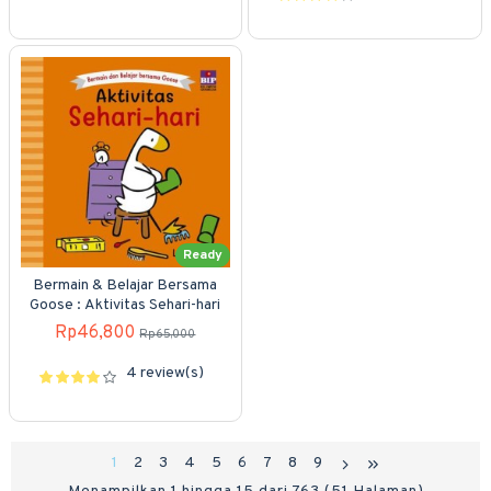
Ready
Bermain & Belajar Bersama
Goose : Aktivitas Sehari-hari
Rp46,800
Rp65,000
4 review(s)
1
2
3
4
5
6
7
8
9