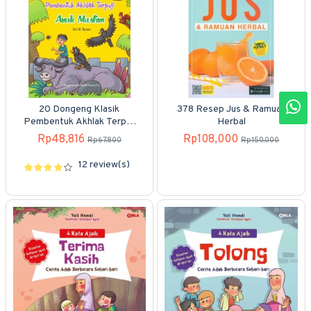
20 Dongeng Klasik
378 Resep Jus & Ramuan
Pembentuk Akhlak Terpuji
Herbal
Anak Muslim
Rp48,816
Rp108,000
Rp67,800
Rp150,000
12 review(s)