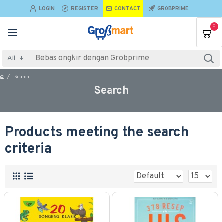
LOGIN
REGISTER
CONTACT
GROBPRIME
0
All
Search
Search
Products meeting the search
criteria