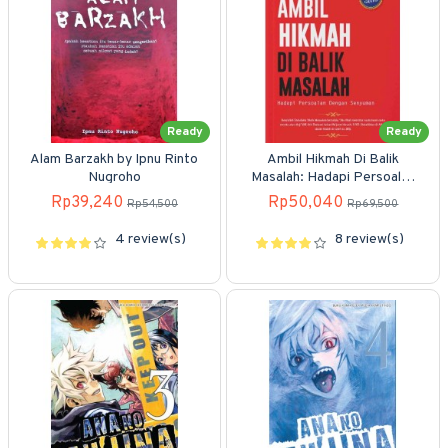
Ready
Ready
Alam Barzakh by Ipnu Rinto
Ambil Hikmah Di Balik
Nugroho
Masalah: Hadapi Persoalan
Dengan Senyuman
Rp39,240
Rp50,040
Rp54,500
Rp69,500
4 review(s)
8 review(s)