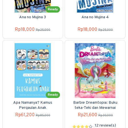
Ready
Ana no Mujina 3
Ana no Mujina 4
Rp18,000
Rp18,000
Rp25,000
Rp25,000
Ready
Apa Namanya? Kamus
Barbie Dreamtopia: Buku
Pergaulan Anak
teka-Teki dan Mewarnai
Rp61,200
Rp21,600
Rp85,000
Rp30,000
12 review(s)