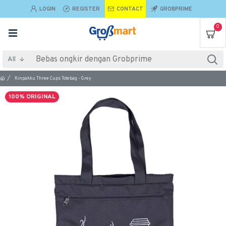
LOGIN
REGISTER
CONTACT
GROBPRIME
0
All
Kinpakku Three Cups Totebag - Grey
100% ORIGINAL