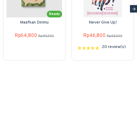
Ready
Maafkan Dirimu
Never Give Up!
Rp64,800
Rp46,800
Rp90,000
Rp65,000
20 review(s)