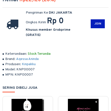
Hemat
Rp22,120 (28%)
Pengiriman Ke
DKI JAKARTA
Rp 0
Ongkos Kirim
JOIN
Khusus member Grobprime
(GRATIS)
Ketersediaan:
Stock Tersedia
Brand:
Aqessa Aninda
Produsen:
Kinpakku
Model:
KNP00007
MPN:
KNP00007
SERING DIBELI JUGA