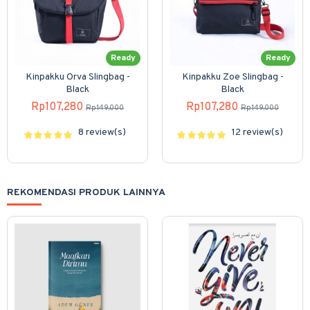
Ready
Ready
Kinpakku Orva Slingbag -
Kinpakku Zoe Slingbag -
Black
Black
Rp107,280
Rp107,280
Rp149,000
Rp149,000
8 review(s)
12 review(s)
REKOMENDASI PRODUK LAINNYA