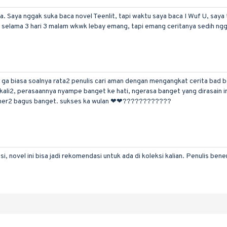
Saya nggak suka baca novel Teenlit, tapi waktu saya baca I Wuf U, saya ta
ti selama 3 hari 3 malam wkwk lebay emang, tapi emang ceritanya sedih ng
 ga biasa soalnya rata2 penulis cari aman dengan mengangkat cerita bad b
ali2, perasaannya nyampe banget ke hati, ngerasa banget yang dirasain iri
 bener2 bagus banget. sukses ka wulan ❤❤????????????
 novel ini bisa jadi rekomendasi untuk ada di koleksi kalian. Penulis be