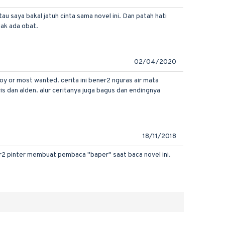
u saya bakal jatuh cinta sama novel ini. Dan patah hati
gak ada obat.
02/04/2020
oy or most wanted. cerita ini bener2 nguras air mata
s dan alden. alur ceritanya juga bagus dan endingnya
18/11/2018
ner2 pinter membuat pembaca "baper" saat baca novel ini.