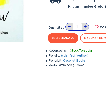
Khusus member Grobpr
MAS
Quantity :
BELI SEKARANG
MASUKAN KER
Ketersediaan:
Stock Tersedia
Penulis:
Wulanfadi (Author)
Penerbit:
Coconut Books
Model:
9786026940667