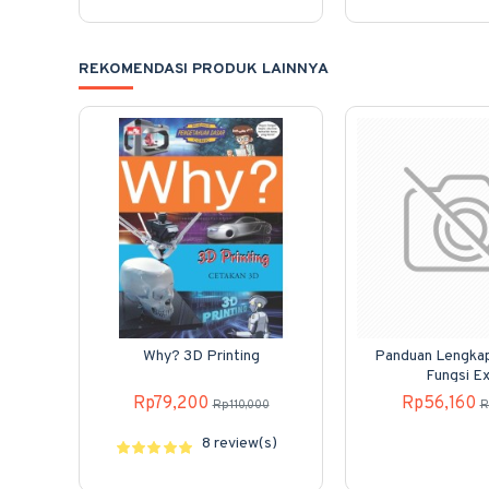
REKOMENDASI PRODUK LAINNYA
Why? 3D Printing
Panduan Lengka
Fungsi Ex
Rp79,200
Rp56,160
Rp110,000
R
8 review(s)