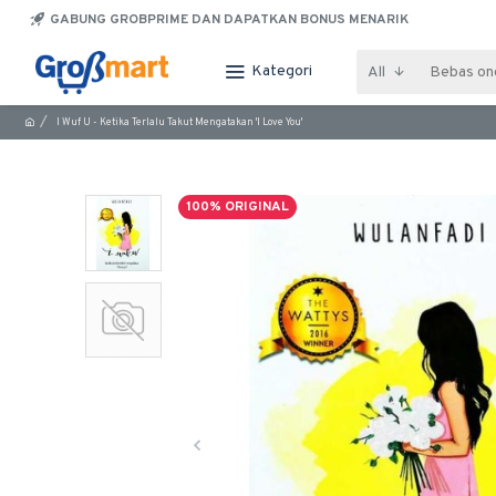
GABUNG GROBPRIME DAN DAPATKAN BONUS MENARIK
Kategori
All
I Wuf U - Ketika Terlalu Takut Mengatakan 'I Love You'
100% ORIGINAL