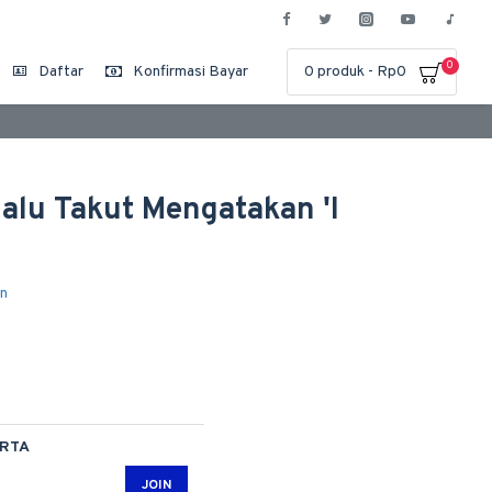
0
Daftar
Konfirmasi Bayar
0 produk - Rp0
rlalu Takut Mengatakan 'I
an
ARTA
JOIN