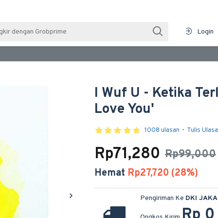
Login
I Wuf U - Ketika Te
Love You'
1008 ulasan
-
Tulis Ulas
Rp71,280
Rp99,000
Hemat
Rp27,720 (28%)
Pengiriman Ke
DKI JAK
Rp 0
Ongkos Kirim