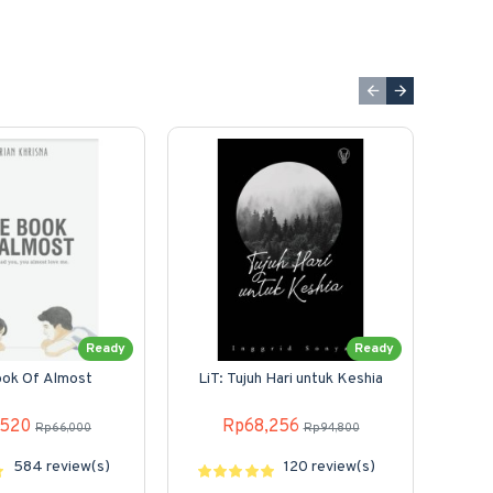
Ready
Ready
ok Of Almost
LiT: Tujuh Hari untuk Keshia
M
,520
Rp68,256
Rp66,000
Rp94,800
584 review(s)
120 review(s)