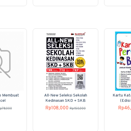
p Membuat
All-New Seleksi Sekolah
Kartu Kat
cel
Kedinasan SKD + SKB
(Edisi
Rp108,000
Rp46
p78,000
Rp150,000