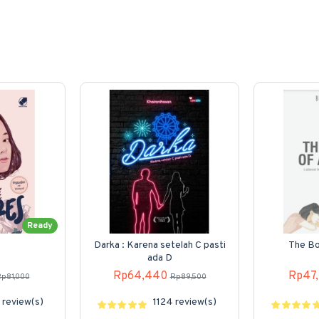
Ready
s
Darka : Karena setelah C pasti
The Bo
ada D
Rp64,440
Rp47
p81,000
Rp89,500
review(s)
1124 review(s)