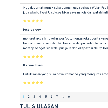
Nggak pernah nggak suka dengan gaya bahasa Wulan Fadila. 
juga wkwk. I Wuf U sukses bikin saya nangis dan patah ha
jessica oey
menurut aku sih novel ini perfect, mengangkat cerita yang
banget dan ga pernah bikin bosen walaupun udah baca berk
mantap banget sih walaupun jauh dari ekspetasi aku tp
Karina Irsan
Untuk kalian yang suka novel romance yang menguras emosi,
1
2
3
4
5
6
7
TULIS ULASAN