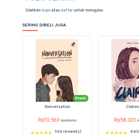
Silahkan
login
atau
daftar
untuk mengulas
SERING DIBELI JUGA
Ready
Nonversation
Claire
Rp70,560
Rp58,320
Rp98,000
R
104 review(s)
440 