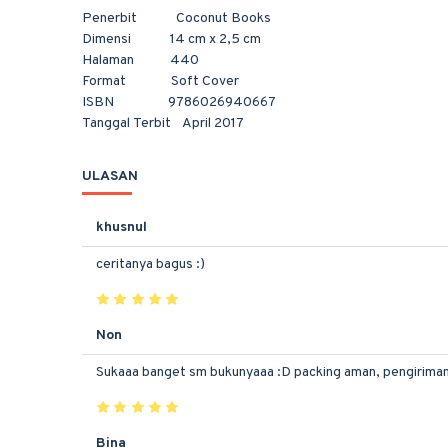
Penerbit Coconut Books
Dimensi 14 cm x 2,5 cm
Halaman 440
Format Soft Cover
ISBN 9786026940667
Tanggal Terbit April 2017
ULASAN
khusnul
ceritanya bagus :)
Non
Sukaaa banget sm bukunyaaa :D packing aman, pengirimanny
Bina