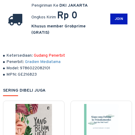
Pengiriman Ke
DKI JAKARTA
Rp 0
Ongkos Kirim
JOIN
Khusus member Grobprime
(GRATIS)
Ketersediaan:
Gudang Penerbit
Penerbit:
Gradien Mediatama
Model:
9786022082101
MPN:
GE216823
SERING DIBELI JUGA