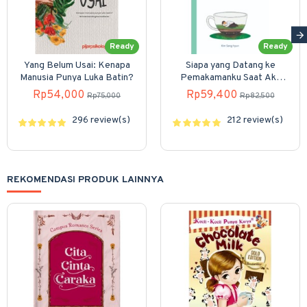
Ready
Ready
Yang Belum Usai: Kenapa
Siapa yang Datang ke
Manusia Punya Luka Batin?
Pemakamanku Saat Aku
Mati Nanti?
Rp54,000
Rp59,400
Rp75,000
Rp82,500
296 review(s)
212 review(s)
REKOMENDASI PRODUK LAINNYA