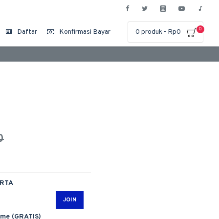
0
Daftar
Konfirmasi Bayar
0 produk - Rp0
0
ARTA
JOIN
ime (GRATIS)