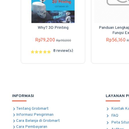
Why? 3D Printing
Panduan Lengka
Fungsi Ex
Rp79,200
Rp56,160
Rp110,000
R
8 review(s)
INFORMASI
LAYANAN 
Tentang Grobmart
Kontak K
Informasi Pengiriman
FAQ
Cara Belanja di Grobmart
Peta Situ
Cara Pembayaran