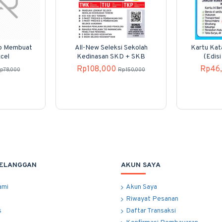
p Membuat
All-New Seleksi Sekolah
Kartu Kat
cel
Kedinasan SKD + SKB
(Edisi
Rp108,000
Rp46
p78,000
Rp150,000
PELANGGAN
AKUN SAYA
ami
Akun Saya
Riwayat Pesanan
s
Daftar Transaksi