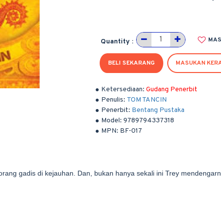
MAS
Quantity :
BELI SEKARANG
MASUKAN KER
Ketersediaan:
Gudang Penerbit
Penulis:
TOM TANCIN
Penerbit:
Bentang Pustaka
Model:
9789794337318
MPN:
BF-017
eorang gadis di kejauhan. Dan, bukan hanya sekali ini Trey mendengarn