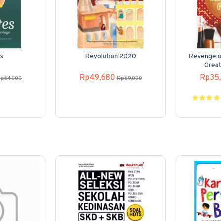
s
Revolution 2020
Revenge of
Great
Rp49,680
Rp35
p64,000
Rp69,000