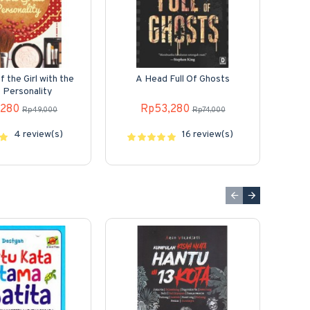
 the Girl with the
A Head Full Of Ghosts
 Personality
,280
Rp53,280
Rp49,000
Rp74,000
4 review(s)
16 review(s)