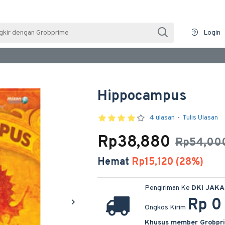
Login
Hippocampus
4 ulasan
-
Tulis Ulasan
Rp38,880
Rp54,00
Hemat
Rp15,120 (28%)
Pengiriman Ke
DKI JAK
Rp 0
Ongkos Kirim
Khusus member Grobpr