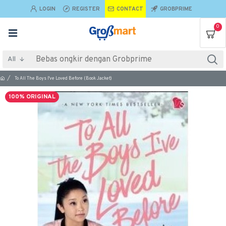
LOGIN
REGISTER
CONTACT
GROBPRIME
0
All
To All The Boys I've Loved Before (Book Jacket)
100% ORIGINAL