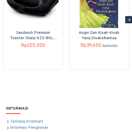
Sandwich Premium
Angin Dan Kisah-Kisah
Toaster Sharp KZS-80LP
Yang Disaksikannya
4 Slices
Rp225,000
Rp39,600
Rp55,000
INFORMASI
Tentang Grobmart
Informasi Pengiriman