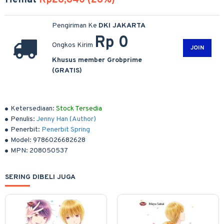
Hemat
Rp28,840 (28%)
Pengiriman Ke
DKI JAKARTA
Rp 0
Ongkos Kirim
JOIN
Khusus member Grobprime
(GRATIS)
Ketersediaan:
Stock Tersedia
Penulis:
Jenny Han (Author)
Penerbit:
Penerbit Spring
Model:
9786026682628
MPN:
208050537
SERING DIBELI JUGA