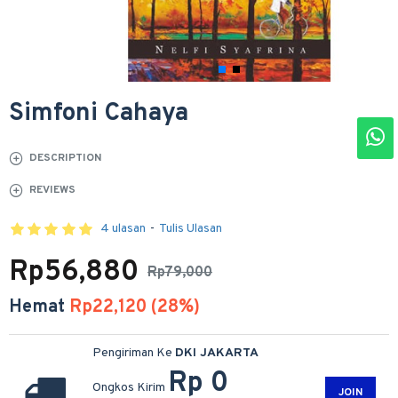
Simfoni Cahaya
DESCRIPTION
REVIEWS
4 ulasan
-
Tulis Ulasan
Rp56,880
Rp79,000
Hemat
Rp22,120 (28%)
Pengiriman Ke
DKI JAKARTA
Rp 0
Ongkos Kirim
JOIN