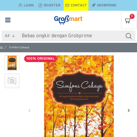
LOGIN
REGISTER
CONTACT
GROBPRIME
0
All
Simfoni Cahaya
100% ORIGINAL