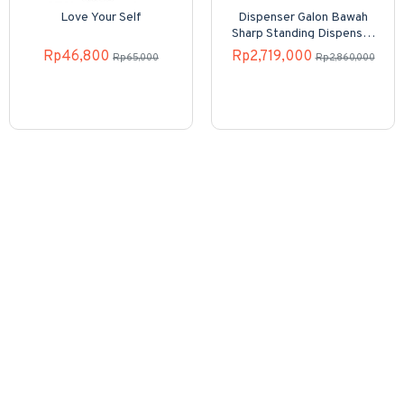
Love Your Self
Dispenser Galon Bawah
Sharp Standing Dispenser
SWD-82EHL-PB
Rp46,800
Rp2,719,000
Rp65,000
Rp2,860,000