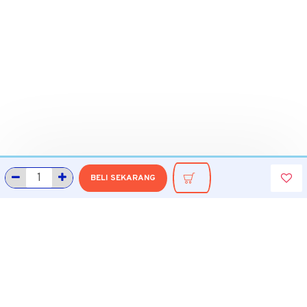
BELI SEKARANG
INFORMASI
Tentang Grobmart
Informasi Pengiriman
Cara Belanja di Grobmart
Cara Pembayaran
Cara Pengembalian