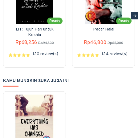
Ready
Ready
LiT: Tujuh Hari untuk
Pacar Halal
Keshia
Rp68,256
Rp46,800
Rp94,800
Rp65,000
120 review(s)
124 review(s)
KAMU MUNGKIN SUKA JUGA INI