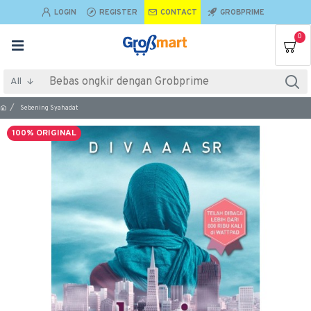
LOGIN
REGISTER
CONTACT
GROBPRIME
0
All
Sebening Syahadat
100% ORIGINAL