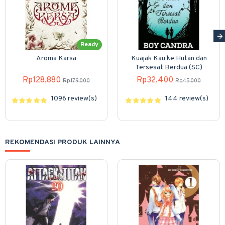
Ready
Aroma Karsa
Kuajak Kau ke Hutan dan
Tersesat Berdua (SC)
Rp128,880
Rp32,400
Rp179,000
Rp45,000
1096 review(s)
144 review(s)
REKOMENDASI PRODUK LAINNYA