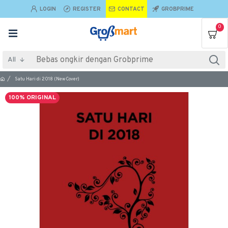
LOGIN
REGISTER
CONTACT
GROBPRIME
0
All
Satu Hari di 2018 (New Cover)
100% ORIGINAL