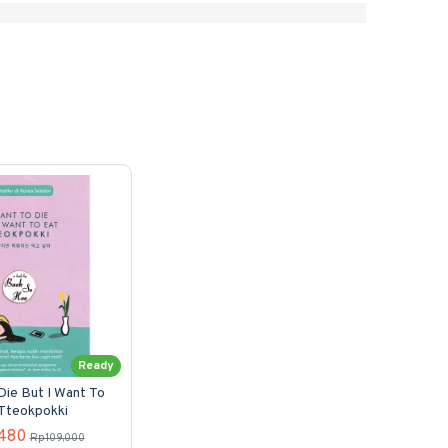
Ready
Die But I Want To
Tteokpokki
480
Rp109,000