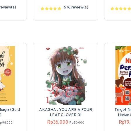
review(s)
676 review(s)
hagia (Gold
AKASHA : YOU ARE A FOUR
Target Ni
)
LEAF CLOVER 01
Harian
Rp36,000
Rp79
p98,000
Rp50,000