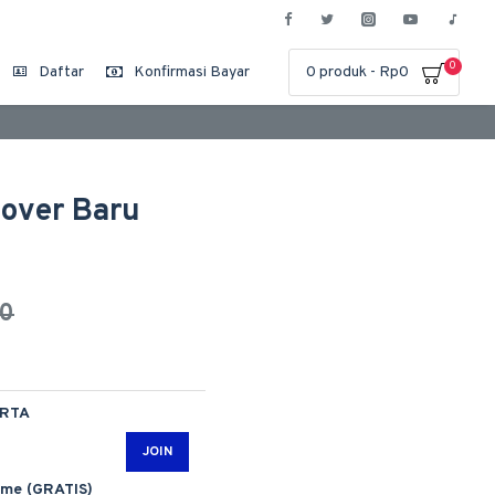
0
Daftar
Konfirmasi Bayar
0 produk - Rp0
Cover Baru
00
ARTA
JOIN
ime (GRATIS)