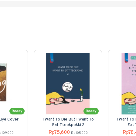
Ready
Ready
Liye Cover
I Want To Die But I Want To
I Want To 
Eat Tteokpokki 2
Eat 
Rp75,600
Rp78,
p109,000
Rp105,000