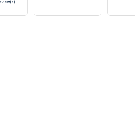
review(s)
PELANGGAN
AKUN SAYA