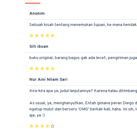
Anonim
Sebuah kisah tentang menemukan tujuan, ke mana hendak p
Siti ibuan
buku original, barang bagus gak ada lecet, pengiriman ju
Nur Aini Nilam Sari
Kira-kira apa ya, judul lanjutannya? Karena kalau ditimbang
As usual, ya, menghanyutkan. Entah gimana peran Diego di 
ngatup mulut dan berseru 'OMG' berkali-kali, haha. Ini sih
aja, ya :)