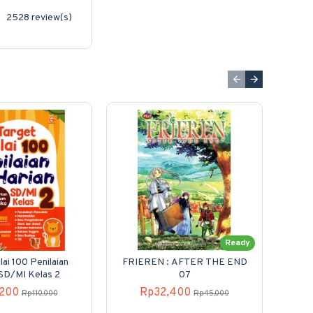
2528 review(s)
Ready
lai 100 Penilaian
FRIEREN : AFTER THE END
Sla
 SD/MI Kelas 2
07
,200
Rp32,400
Rp110,000
Rp45,000