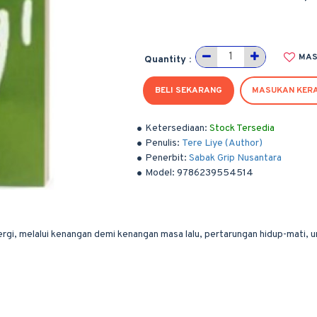
MAS
Quantity :
BELI SEKARANG
MASUKAN KER
Ketersediaan:
Stock Tersedia
Penulis:
Tere Liye (Author)
Penerbit:
Sabak Grip Nusantara
Model:
9786239554514
gi, melalui kenangan demi kenangan masa lalu, pertarungan hidup-mati, 