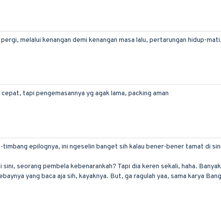
ergi, melalui kenangan demi kenangan masa lalu, pertarungan hidup-mati
ga cepat, tapi pengemasannya yg agak lama, packing aman
-timbang epilognya, ini ngeselin banget sih kalau bener-bener tamat di sini
sini, seorang pembela kebenarankah? Tapi dia keren sekali, haha. Banyak ke
, lebaynya yang baca aja sih, kayaknya. But, ga ragulah yaa, sama karya Ba