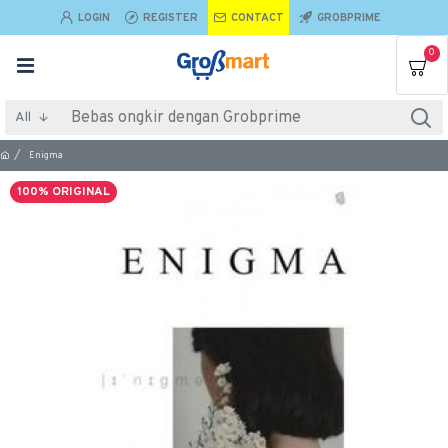
LOGIN
REGISTER
CONTACT
GROBPRIME
0
All
Enigma
100% ORIGINAL