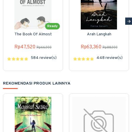
Ready
The Book Of Almost
Arah Langkah
Rp47,520
Rp63,360
Rp66,000
Rp88,000
584 review(s)
448 review(s)
REKOMENDASI PRODUK LAINNYA