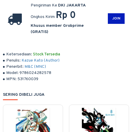
Pengiriman Ke
DKI JAKARTA
Rp 0
Ongkos Kirim
JOIN
Khusus member Grobprime
(GRATIS)
Ketersediaan:
Stock Tersedia
Penulis:
Kazue Kato (Author)
Penerbit:
M&C (MNC)
Model:
9786024282578
MPN:
531760039
SERING DIBELI JUGA