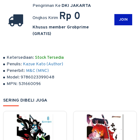
Pengiriman Ke
DKI JAKARTA
Rp 0
Ongkos Kirim
JOIN
Khusus member Grobprime
(GRATIS)
Ketersediaan:
Stock Tersedia
Penulis:
Kazue Kato (Author)
Penerbit:
M&C (MNC)
Model:
9786023399048
MPN:
531660096
SERING DIBELI JUGA