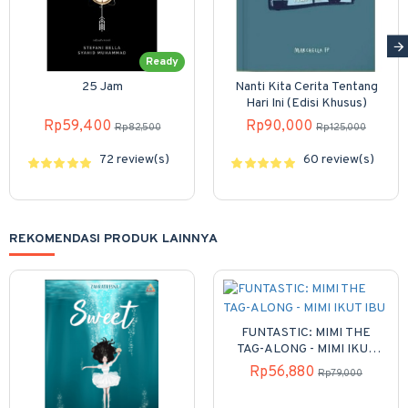
Ready
25 Jam
Nanti Kita Cerita Tentang
Hari Ini (Edisi Khusus)
Rp59,400
Rp90,000
Rp82,500
Rp125,000
72 review(s)
60 review(s)
REKOMENDASI PRODUK LAINNYA
FUNTASTIC: MIMI THE
TAG-ALONG - MIMI IKUT
IBU
Rp56,880
Rp79,000