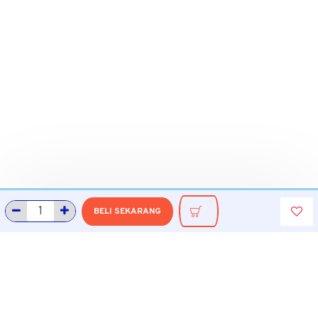
BELI SEKARANG
INFORMASI
Tentang Grobmart
Informasi Pengiriman
Cara Belanja di Grobmart