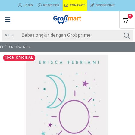
LOGIN
REGISTER
CONTACT
GROBPRIME
0
All
Thank You Salma
100% ORIGINAL