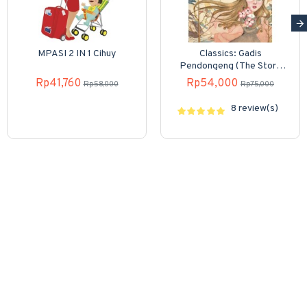
MPASI 2 IN 1 Cihuy
Classics: Gadis
Pendongeng (The Story
Girl)
Rp41,760
Rp54,000
Rp58,000
Rp75,000
8 review(s)