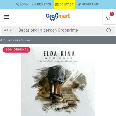
LOGIN
REGISTER
CONTACT
GROBPRIME
0
All
Takdir Yang Berbeda
100% ORIGINAL