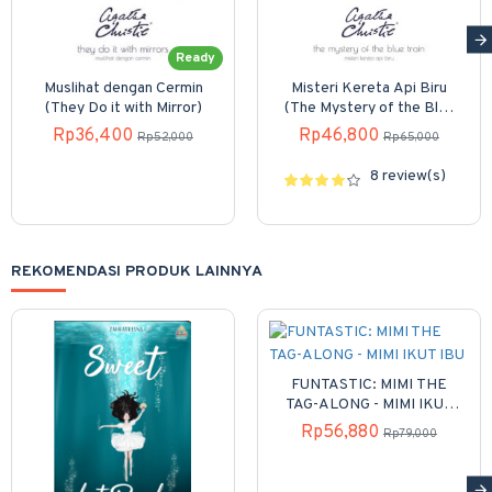
Ready
Muslihat dengan Cermin
Misteri Kereta Api Biru
(They Do it with Mirror)
(The Mystery of the Blue
Train)
Rp36,400
Rp46,800
Rp52,000
Rp65,000
8 review(s)
REKOMENDASI PRODUK LAINNYA
FUNTASTIC: MIMI THE
TAG-ALONG - MIMI IKUT
IBU
Rp56,880
Rp79,000