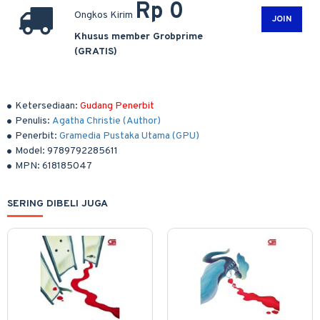
Rp 0
Ongkos Kirim
JOIN
Khusus member Grobprime
(GRATIS)
Ketersediaan:
Gudang Penerbit
Penulis:
Agatha Christie (Author)
Penerbit:
Gramedia Pustaka Utama (GPU)
Model:
9789792285611
MPN:
618185047
SERING DIBELI JUGA