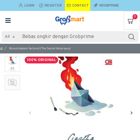
LOGIN
REGISTER
CONTACT
GROBPRIME
0
All
Musuh dalam Selimut (The Secret Adversary)
100% ORIGINAL