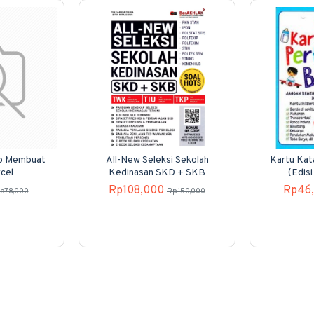
p Membuat
All-New Seleksi Sekolah
Kartu Kat
cel
Kedinasan SKD + SKB
(Edisi
Rp108,000
Rp46
p78,000
Rp150,000