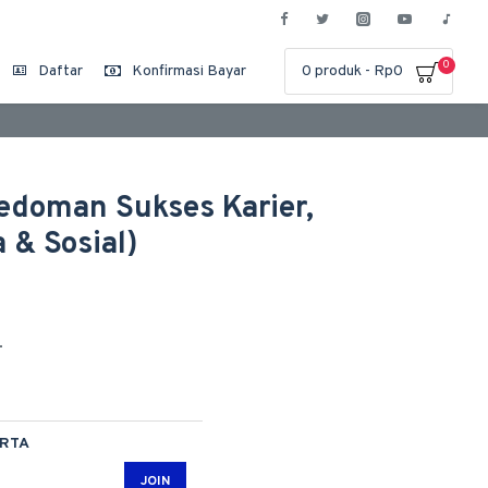
0
Daftar
Konfirmasi Bayar
0 produk - Rp0
Pedoman Sukses Karier,
 & Sosial)
0
ARTA
JOIN