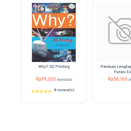
Why? 3D Printing
Panduan Lengka
Fungsi Ex
Rp79,200
Rp56,160
Rp110,000
R
8 review(s)