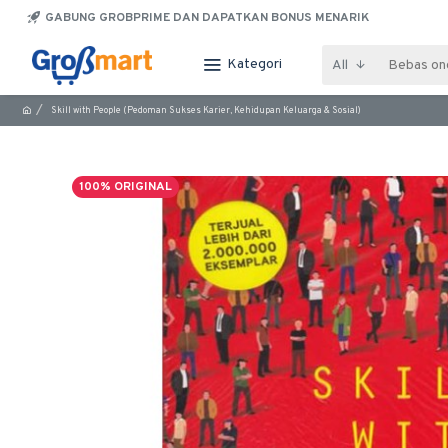
GABUNG GROBPRIME DAN DAPATKAN BONUS MENARIK
Kategori
All
Skill with People (Pedoman Sukses Karier, Kehidupan Keluarga & Sosial)
100% ORIGINAL