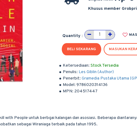
Khusus member Grobpr
MAS
Quantity :
BELI SEKARANG
MASUKAN KER
Ketersediaan:
Stock Tersedia
Penulis:
Les Giblin (Author)
Penerbit:
Gramedia Pustaka Utama (G
Model:
9786020314136
MPN:
204517447
ill with People untuk berbgai kalangan dan asosiasi. Beberapa diantarany
inobatkan sebagai Wiraniaga terbaik pada tahun 1995.