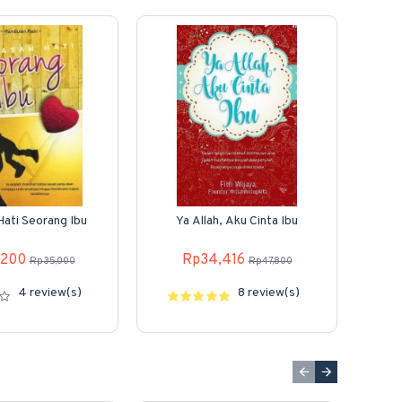
Hati Seorang Ibu
Ya Allah, Aku Cinta Ibu
,200
Rp34,416
Rp35,000
Rp47,800
4 review(s)
8 review(s)