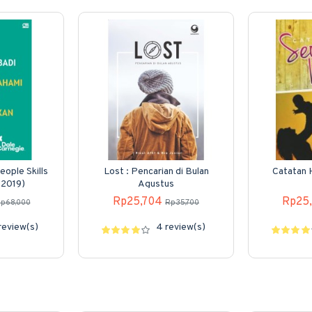
eople Skills
Lost : Pencarian di Bulan
Catatan 
 2019)
Agustus
Rp25,704
Rp25
p68,000
Rp35,700
review(s)
4 review(s)