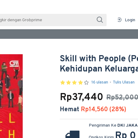
Login
Skill with People (
Kehidupan Keluarga
16 ulasan
-
Tulis Ulasan
Rp37,440
Rp52,00
Hemat
Rp14,560 (28%)
Pengiriman Ke
DKI JAK
Rp 0
Ongkos Kirim