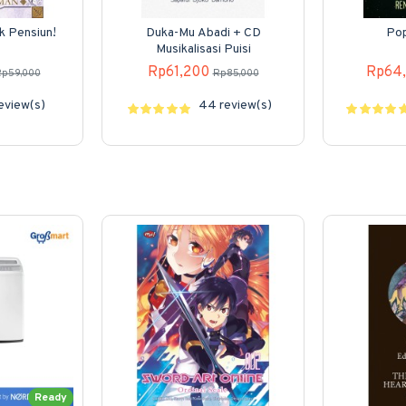
ak Pensiun!
Duka-Mu Abadi + CD
Pop
Musikalisasi Puisi
Rp61,200
Rp64
p59,000
Rp85,000
review(s)
44 review(s)
Ready