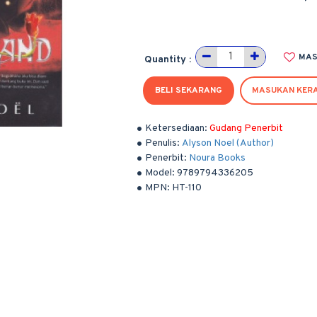
MAS
Quantity :
BELI SEKARANG
MASUKAN KER
Ketersediaan:
Gudang Penerbit
Penulis:
Alyson Noel (Author)
Penerbit:
Noura Books
Model:
9789794336205
MPN:
HT-110