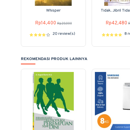
Whisper
Tidak. Jibril Tid
Rp14,400
Rp42,480
Rp20,000
R
20 review(s)
8 
REKOMENDASI PRODUK LAINNYA