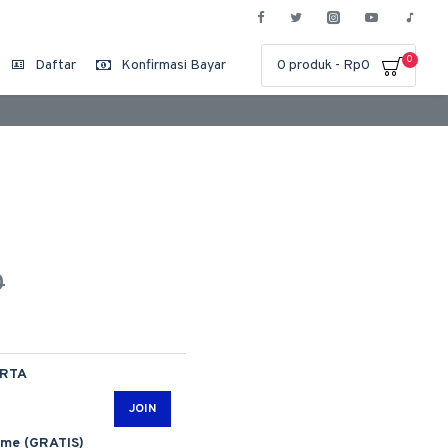
0
Daftar
Konfirmasi Bayar
0 produk - Rp0
0
ARTA
JOIN
ime (GRATIS)