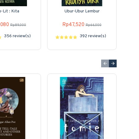
-Lit : Kita
Ubur-Ubur Lembur
The 1
,080
Rp47,520
Rp89,000
Rp66,000
356 review(s)
392 review(s)