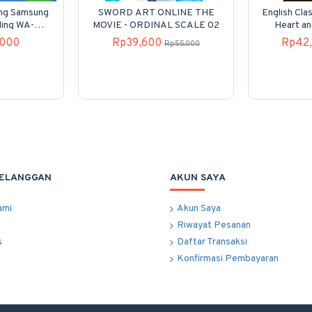
ung Samsung
SWORD ART ONLINE THE
English Clas
ding WA-
MOVIE - ORDINAL SCALE 02
Heart an
00
,000
Rp39,600
Rp42
Rp55,000
PELANGGAN
AKUN SAYA
ami
Akun Saya
Riwayat Pesanan
s
Daftar Transaksi
Konfirmasi Pembayaran