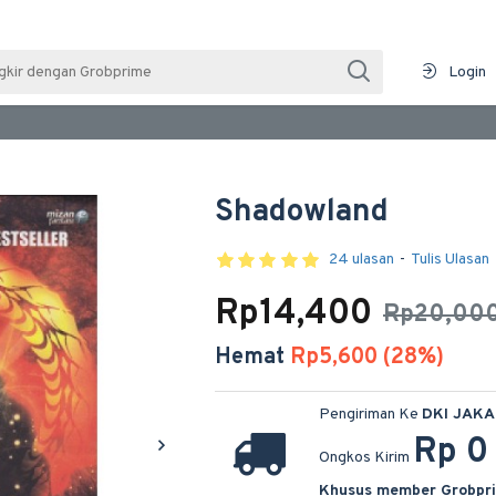
Login
Shadowland
24 ulasan
-
Tulis Ulasan
Rp14,400
Rp20,00
Hemat
Rp5,600 (28%)
Pengiriman Ke
DKI JAK
Rp 0
Ongkos Kirim
Khusus member Grobpr