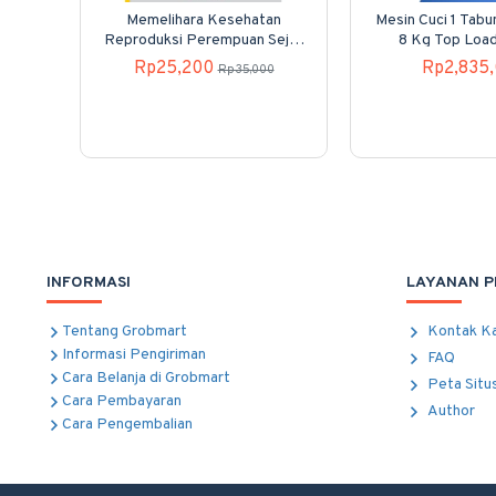
Memelihara Kesehatan
Mesin Cuci 1 Tab
Reproduksi Perempuan Sejak
8 Kg Top Loa
Dini
80H40
Rp25,200
Rp2,835
Rp35,000
INFORMASI
LAYANAN 
Tentang Grobmart
Kontak K
Informasi Pengiriman
FAQ
Cara Belanja di Grobmart
Peta Situ
Cara Pembayaran
Author
Cara Pengembalian