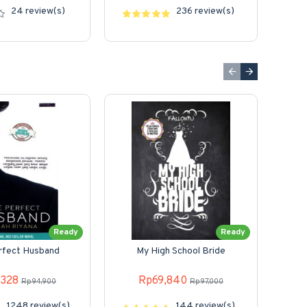
24 review(s)
236 review(s)
Ready
Ready
rfect Husband
My High School Bride
M
,328
Rp69,840
Rp94,900
Rp97,000
1248 review(s)
144 review(s)