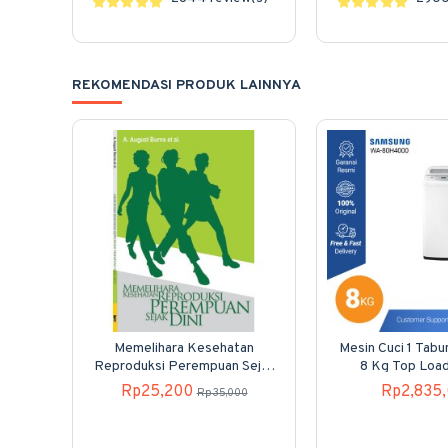
REKOMENDASI PRODUK LAINNYA
Memelihara Kesehatan
Mesin Cuci 1 Tab
Reproduksi Perempuan Sejak
8 Kg Top Loa
Dini
80H40
Rp25,200
Rp2,835
Rp35,000