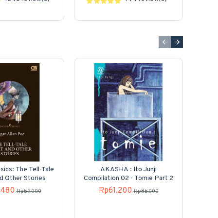
sics: The Tell-Tale
AKASHA : Ito Junji
Kole
d Other Stories
Compilation 02 - Tomie Part 2
N
,480
Rp61,200
Rp59,000
Rp85,000