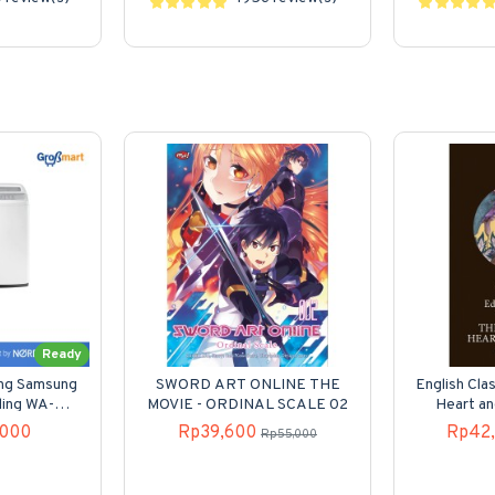
Ready
ung Samsung
SWORD ART ONLINE THE
English Clas
ding WA-
MOVIE - ORDINAL SCALE 02
Heart an
00
,000
Rp39,600
Rp42
Rp55,000