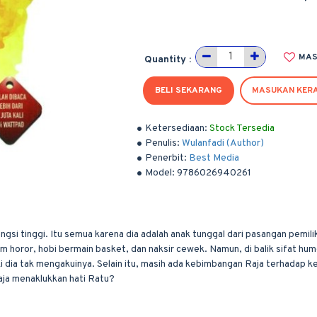
MAS
Quantity :
BELI SEKARANG
MASUKAN KER
Ketersediaan:
Stock Tersedia
Penulis:
Wulanfadi (Author)
Penerbit:
Best Media
Model:
9786026940261
gsi tinggi. Itu semua karena dia adalah anak tunggal dari pasangan pemili
m horor, hobi bermain basket, dan naksir cewek. Namun, di balik sifat hu
i dia tak mengakuinya. Selain itu, masih ada kebimbangan Raja terhadap 
ja menaklukkan hati Ratu?