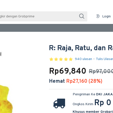
Login
R: Raja, Ratu, dan 
940 ulasan
-
Tulis Ulasa
Rp69,840
Rp97,00
Hemat
Rp27,160 (28%)
Pengiriman Ke
DKI JAK
Rp 0
Ongkos Kirim
Khusus member Grobpr