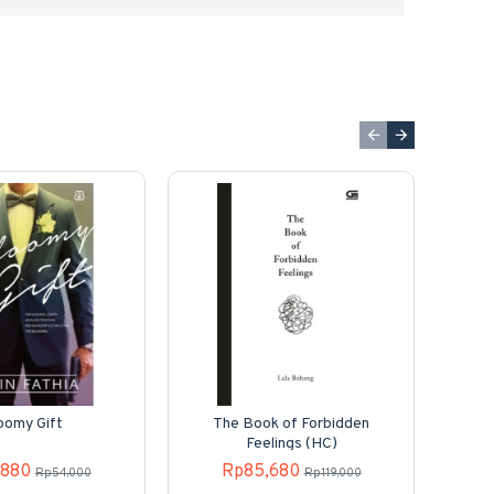
oomy Gift
The Book of Forbidden
Feelings (HC)
,880
Rp85,680
Rp54,000
Rp119,000