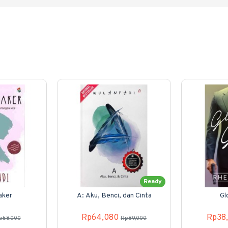
Ready
aker
A: Aku, Benci, dan Cinta
Gl
Rp64,080
Rp38
p58,000
Rp89,000