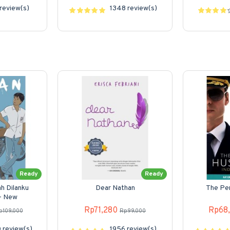
review(s)
1348 review(s)
Ready
Ready
ah Dilanku
Dear Nathan
The Pe
 - New
Rp71,280
Rp68
p109,000
Rp99,000
 review(s)
1956 review(s)