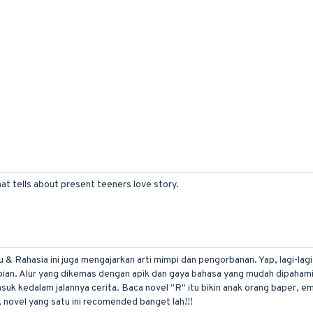
hat tells about present teeners love story.
& Rahasia ini juga mengajarkan arti mimpi dan pengorbanan. Yap, lagi-lag
impian. Alur yang dikemas dengan apik dan gaya bahasa yang mudah dipaham
k kedalam jalannya cerita. Baca novel "R" itu bikin anak orang baper, e
 novel yang satu ini recomended banget lah!!!