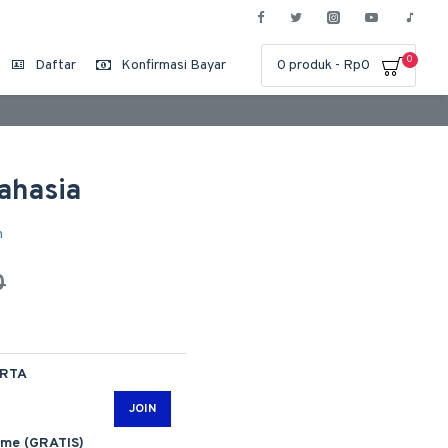
0
Daftar
Konfirmasi Bayar
0 produk - Rp0
Rahasia
n
0
ARTA
JOIN
ime (GRATIS)