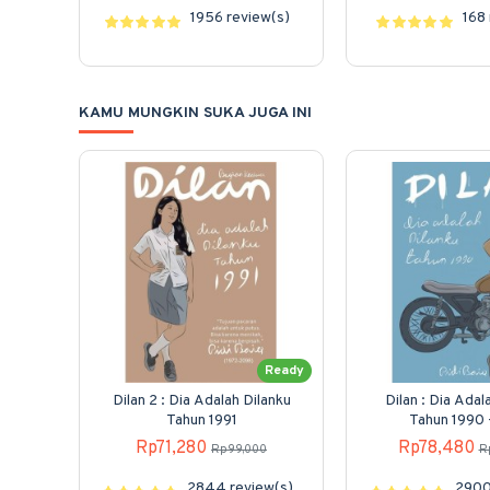
1956 review(s)
168 
KAMU MUNGKIN SUKA JUGA INI
Ready
Dilan 2 : Dia Adalah Dilanku
Dilan : Dia Adal
Tahun 1991
Tahun 1990
Rp71,280
Rp78,480
Rp99,000
R
2844 review(s)
2900