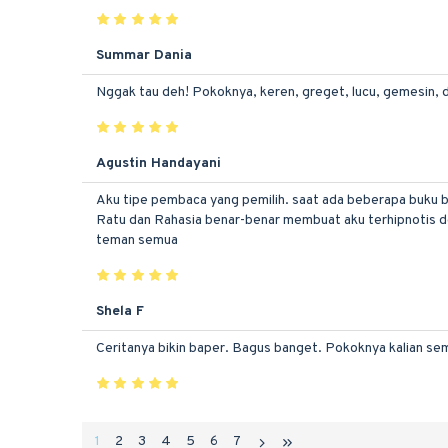
Summar Dania
Nggak tau deh! Pokoknya, keren, greget, lucu, gemesin, 
Agustin Handayani
Aku tipe pembaca yang pemilih. saat ada beberapa buku bar
Ratu dan Rahasia benar-benar membuat aku terhipnotis d
teman semua
Shela F
Ceritanya bikin baper. Bagus banget. Pokoknya kalian semu
1
2
3
4
5
6
7