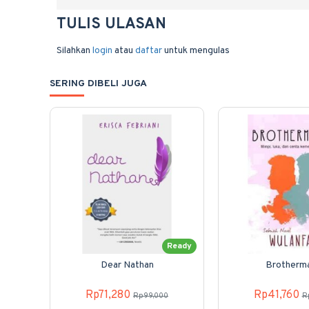
TULIS ULASAN
Silahkan
login
atau
daftar
untuk mengulas
SERING DIBELI JUGA
Ready
Dear Nathan
Brotherm
Rp71,280
Rp41,760
Rp99,000
R