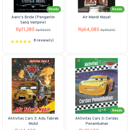
Ready
Ready
Aaric's Bride (Pengantin
Air Mandi Mayat
Sang Vampire)
Rp71,280
Rp64,080
Rp99,000
Rp89,000
8 review(s)
Ready
Aktivitas Cars 3: Adu Tabrak
Aktivitas Cars 3: Cerdas
Mobil
Penambahan