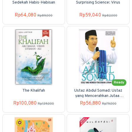
Sedekah Habis-Habisan
Surprising Science: Virus
Rp64,080
Rp59,040
Rp89,000
Rp82,000
Ready
The Khalifah
Ustaz Abdul Somad: Ustaz
yang Mencerahkan Jutaan
Ummat
Rp100,080
Rp56,880
Rp139,000
Rp79,000