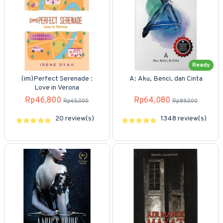
Ready
(im)Perfect Serenade :
A: Aku, Benci, dan Cinta
Love in Verona
Rp46,800
Rp64,080
Rp65,000
Rp89,000
20 review(s)
1348 review(s)