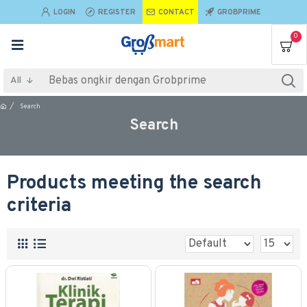
LOGIN
REGISTER
CONTACT
GROBPRIME
0
All
Search
Search
Products meeting the search
criteria