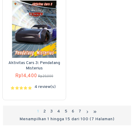
Aktivitas Cars 3: Pendatang
Misterius
Rp14,400
Rp20,000
4 review(s)
1
2
3
4
5
6
7
Menampilkan 1 hingga 15 dari 100 (7 Halaman)