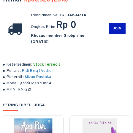
Hemat
Rp30,520 (28%)
Pengiriman Ke
DKI JAKARTA
Rp 0
Ongkos Kirim
JOIN
Khusus member Grobprime
(GRATIS)
Ketersediaan:
Stock Tersedia
Penulis:
Pidi Baiq (Author)
Penerbit:
Mizan Pustaka
Model:
9786027870864
MPN:
RN-221
SERING DIBELI JUGA