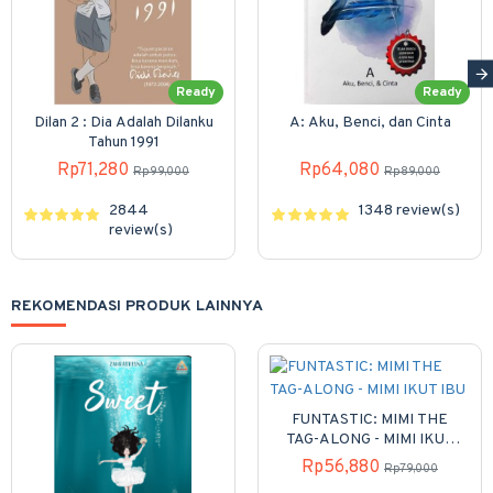
Ready
Ready
Dilan 2 : Dia Adalah Dilanku
A: Aku, Benci, dan Cinta
Tahun 1991
Rp71,280
Rp64,080
Rp99,000
Rp89,000
2844
1348 review(s)
review(s)
REKOMENDASI PRODUK LAINNYA
FUNTASTIC: MIMI THE
TAG-ALONG - MIMI IKUT
IBU
Rp56,880
Rp79,000