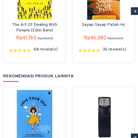
The Art Of Dealing With
Sayap-Sayap Patah-Hc
People (Edisi Baru)
Rp41,760
Rp46,080
Rp58,000
Rp64,000
48 review(s)
36 review(s)
REKOMENDASI PRODUK LAINNYA