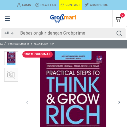
LOGIN
REGISTER
CONTACT
GROBPRIME
0
All
Practical Steps To Think And Grow Rich
100% ORIGINAL