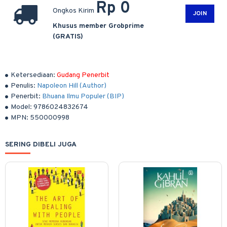
Rp 0
Ongkos Kirim
JOIN
Khusus member Grobprime
(GRATIS)
Ketersediaan:
Gudang Penerbit
Penulis:
Napoleon Hill (Author)
Penerbit:
Bhuana Ilmu Populer (BIP)
Model:
9786024832674
MPN:
550000998
SERING DIBELI JUGA