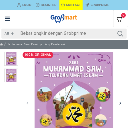
LOGIN
REGISTER
CONTACT
GROBPRIME
0
All
Muhammad Saw - Pemimpin Yang Pemberani
100% ORIGINAL