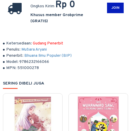
Rp 0
Ongkos Kirim
JOIN
Khusus member Grobprime
(GRATIS)
Ketersediaan:
Gudang Penerbit
Penulis:
Mutiara Aryani
Penerbit:
Bhuana Ilmu Populer (BIP)
Model:
9786232166066
MPN:
551000278
SERING DIBELI JUGA