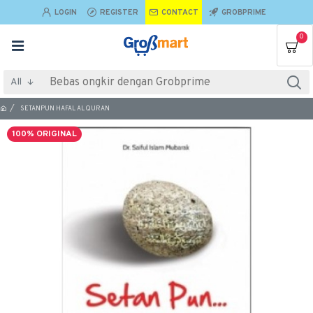
LOGIN
REGISTER
CONTACT
GROBPRIME
0
All
SETANPUN HAFAL AL QURAN
100% ORIGINAL