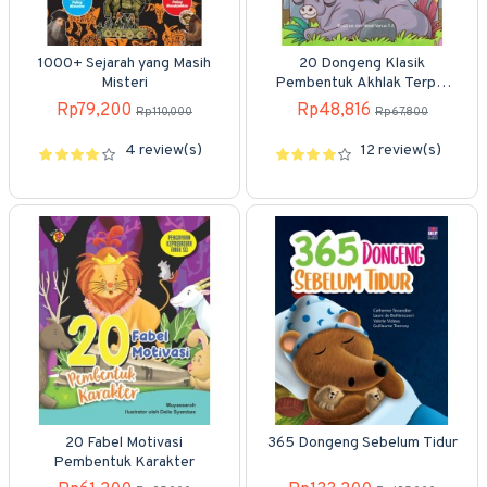
1000+ Sejarah yang Masih
20 Dongeng Klasik
Misteri
Pembentuk Akhlak Terpuji
Anak Muslim
Rp79,200
Rp48,816
Rp110,000
Rp67,800
4 review(s)
12 review(s)
20 Fabel Motivasi
365 Dongeng Sebelum Tidur
Pembentuk Karakter