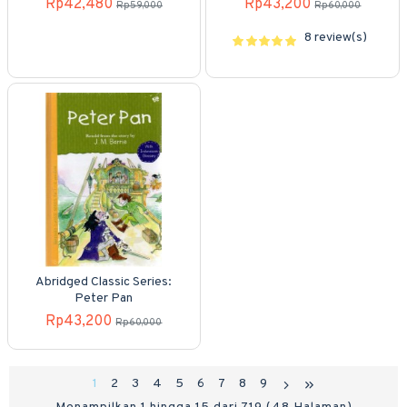
Rp42,480
Rp43,200
Rp59,000
Rp60,000
8 review(s)
Abridged Classic Series:
Peter Pan
Rp43,200
Rp60,000
1
2
3
4
5
6
7
8
9