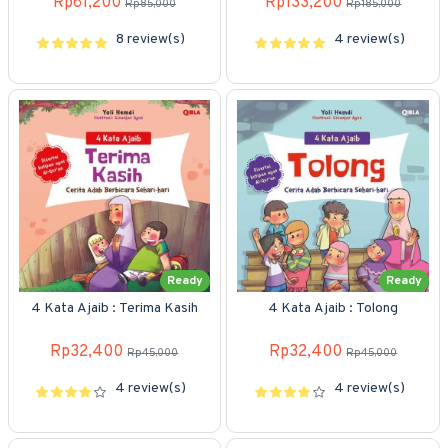
Rp61,200
Rp133,200
Rp85,000
Rp185,000
8 review(s)
4 review(s)
Ready
Ready
4 Kata Ajaib : Terima Kasih
4 Kata Ajaib : Tolong
Rp32,400
Rp32,400
Rp45,000
Rp45,000
4 review(s)
4 review(s)