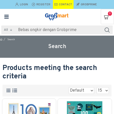
LOGIN
REGISTER
CONTACT
GROBPRIME
0
All
Search
Search
Products meeting the search
criteria