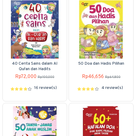
40 Cerita Sains dalam Al
50 Doa dan Hadis Pilihan
Qur`an dan Hadits
Rp72,000
Rp46,656
Rp100,000
Rp64,800
16 review(s)
4 review(s)