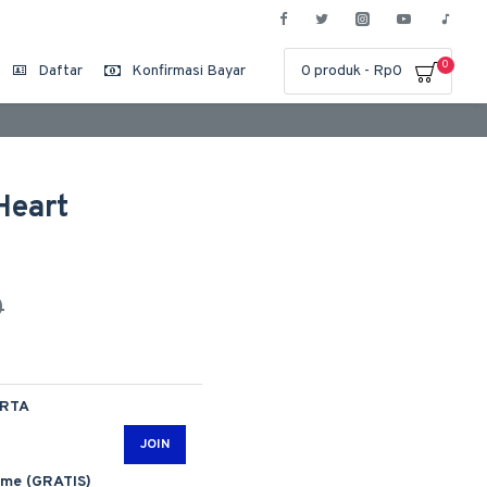
0
Daftar
Konfirmasi Bayar
0 produk - Rp0
Heart
0
ARTA
JOIN
ime (GRATIS)