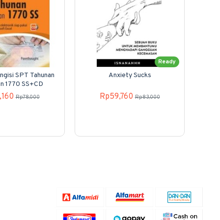
Ready
ngisi SPT Tahunan
Anxiety Sucks
SP
an 1770 SS+CD
,160
Rp59,760
Rp78,000
Rp83,000