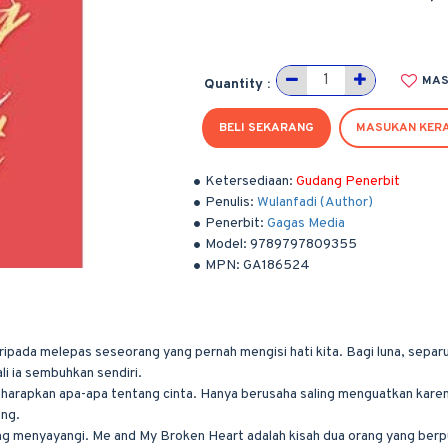
MAS
Quantity :
BELI SEKARANG
MASUKAN KER
Ketersediaan:
Gudang Penerbit
Penulis:
Wulanfadi (Author)
Penerbit:
Gagas Media
Model:
9789797809355
MPN:
GA186524
pada melepas seseorang yang pernah mengisi hati kita. Bagi luna, separ
ali ia sembuhkan sendiri.
gharapkan apa-apa tentang cinta. Hanya berusaha saling menguatkan kare
ang.
ng menyayangi. Me and My Broken Heart adalah kisah dua orang yang berpu