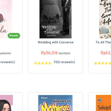
Ready
Wedding with Converse
To All Th
Rp56,016
Rp63
p89,000
Rp77,800
review(s)
700 review(s)