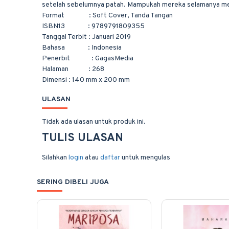
setelah sebelumnya patah. Mampukah mereka selamanya men
Format
:
Soft Cover, Tanda Tangan
ISBN13
:
9789791809355
Tanggal Terbit
:
Januari 2019
Bahasa
:
Indonesia
Penerbit
:
GagasMedia
Halaman
:
268
Dimensi
:
140 mm x 200 mm
ULASAN
Tidak ada ulasan untuk produk ini.
TULIS ULASAN
Silahkan
login
atau
daftar
untuk mengulas
SERING DIBELI JUGA