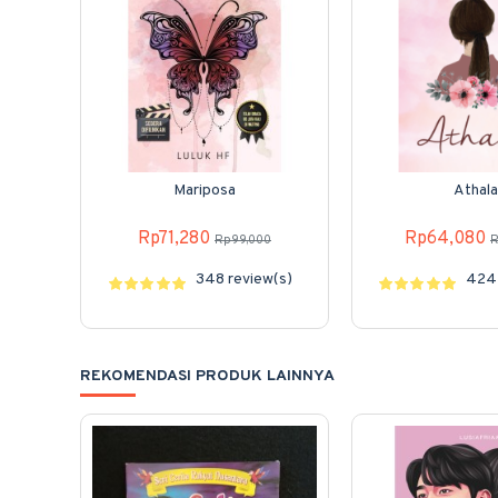
Mariposa
Athala
Rp71,280
Rp64,080
Rp99,000
R
348 review(s)
424 
REKOMENDASI PRODUK LAINNYA