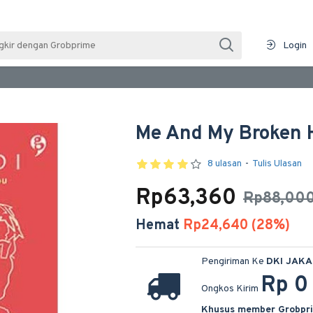
Login
Me And My Broken 
8 ulasan
-
Tulis Ulasan
Rp63,360
Rp88,00
Hemat
Rp24,640 (28%)
Pengiriman Ke
DKI JAK
Rp 0
Ongkos Kirim
Khusus member Grobpr