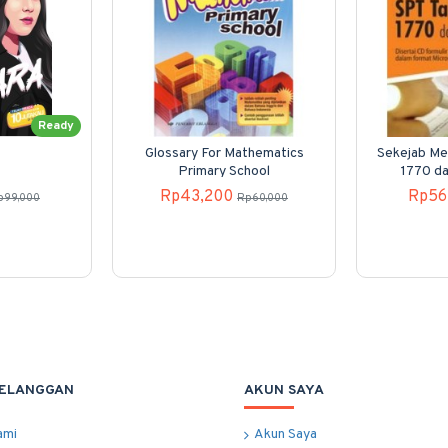
Ready
Glossary For Mathematics
Sekejab Me
Primary School
1770 d
Rp43,200
Rp56
p99,000
Rp60,000
PELANGGAN
AKUN SAYA
ami
Akun Saya