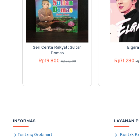
Seri Cerita Rakyat; Sultan
Elgara
Domas
Rp19,800
Rp71,280
Rp27,500
R
INFORMASI
LAYANAN 
Tentang Grobmart
Kontak K