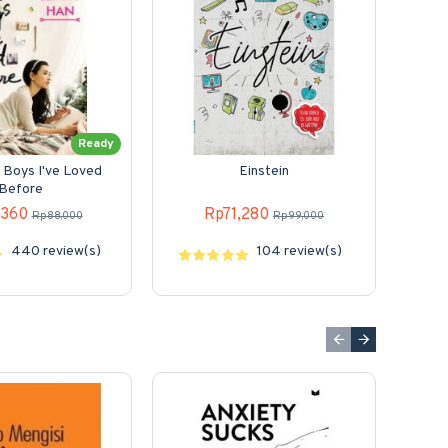
Ready
e Boys I've Loved
Einstein
Before
,360
Rp71,280
Rp88,000
Rp99,000
440 review(s)
104 review(s)