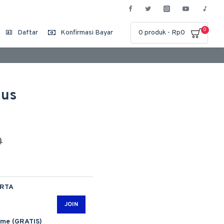
0
Daftar
Konfirmasi Bayar
0 produk - Rp0
ius
0
ARTA
JOIN
ime (GRATIS)