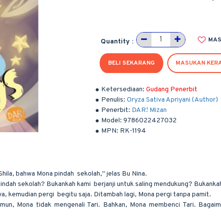
MAS
Quantity :
BELI SEKARANG
MASUKAN KER
Ketersediaan:
Gudang Penerbit
Penulis:
Oryza Sativa Apriyani (Author)
Penerbit:
DAR! Mizan
Model:
9786022427032
MPN:
RK-1194
Shila, bahwa Mona pindah sekolah," jelas Bu Nina.
h sekolah? Bukankah kami berjanji untuk saling mendukung? Bukankah 
a, kemudian pergi begitu saja. Ditambah lagi, Mona pergi tanpa pamit.
amun, Mona tidak mengenali Tari. Bahkan, Mona membenci Tari. Bagaim