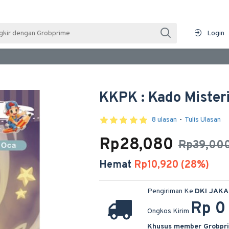
Login
KKPK : Kado Mister
8 ulasan
-
Tulis Ulasan
Rp28,080
Rp39,00
Hemat
Rp10,920 (28%)
Pengiriman Ke
DKI JAK
Rp 0
Ongkos Kirim
Khusus member Grobpr