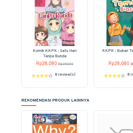
Komik KKPK : Satu Hari
KKPK : Bukan T
Tanpa Bunda
Rp28,080
Rp28,080
Rp39,000
R
8 review(s)
8 
REKOMENDASI PRODUK LAINNYA