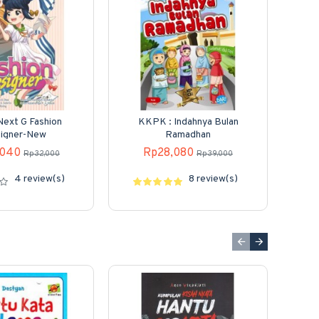
ext G Fashion
KKPK : Indahnya Bulan
K
igner-New
Ramadhan
,040
Rp28,080
Rp32,000
Rp39,000
4 review(s)
8 review(s)