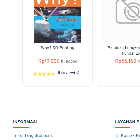
Why? 3D Printing
Panduan Lengka
Fungsi Ex
Rp79,200
Rp56,160
Rp110,000
R
8 review(s)
INFORMASI
LAYANAN 
Tentang Grobmart
Kontak K