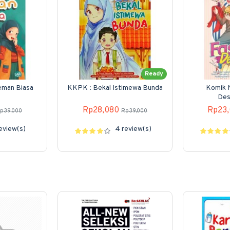
Ready
eman Biasa
KKPK : Bekal Istimewa Bunda
Komik N
Des
Rp28,080
Rp23
p39,000
Rp39,000
review(s)
4 review(s)