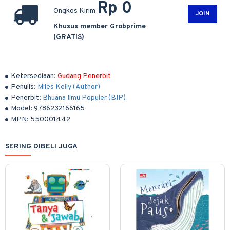
Rp 0
Ongkos Kirim
JOIN
Khusus member Grobprime
(GRATIS)
Ketersediaan:
Gudang Penerbit
Penulis:
Miles Kelly (Author)
Penerbit:
Bhuana Ilmu Populer (BIP)
Model:
9786232166165
MPN:
550001442
SERING DIBELI JUGA