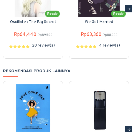
Ready
Ready
Oscillate : The Big Secret
We Got Married
Rp64,440
Rp63,360
Rp89,500
Rp88,000
28 review(s)
4 review(s)
REKOMENDASI PRODUK LAINNYA