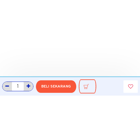
BELI SEKARANG
INFORMASI
Tentang Grobmart
Informasi Pengiriman
Cara Belanja di Grobmart
Cara Pembayaran