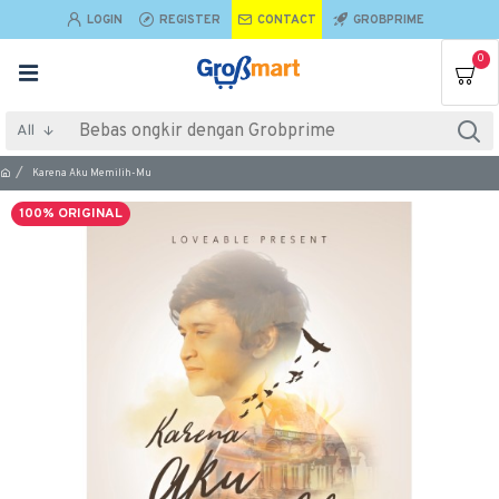
LOGIN
REGISTER
CONTACT
GROBPRIME
0
All
Karena Aku Memilih-Mu
100% ORIGINAL