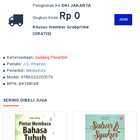
Pengiriman Ke
DKI JAKARTA
Rp 0
Ongkos Kirim
JOIN
Khusus member Grobprime
(GRATIS)
Ketersediaan:
Gudang Penerbit
Penulis:
J.S. Khairen
Penerbit:
MediaKita
Model:
9786022203179
MPN:
BK198148
SERING DIBELI JUGA