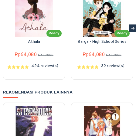
Ready
Ready
Athala
Barga - High School Series
Rp64,080
Rp64,080
Rp89,000
Rp89,000
424 review(s)
32 review(s)
REKOMENDASI PRODUK LAINNYA