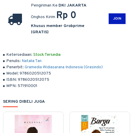
Pengiriman Ke
DKI JAKARTA
Rp 0
Ongkos Kirim
JOIN
Khusus member Grobprime
(GRATIS)
Ketersediaan:
Stock Tersedia
Penulis:
Natalia Tan
Penerbit:
Gramedia Widiasarana Indonesia (Grasindo)
Model:
9786020512075
ISBN:
9786020512075
MPN:
571910001
SERING DIBELI JUGA