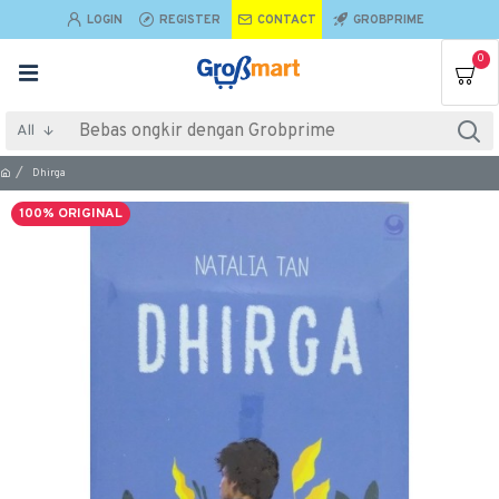
LOGIN
REGISTER
CONTACT
GROBPRIME
0
All
Dhirga
100% ORIGINAL