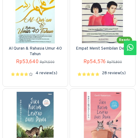
Ready
Al Quran & Rahasia Umur 40
Empat Menit Sembilan Detik
Tahun
Rp53,640
Rp54,576
Rp74,500
Rp75,800
4 review(s)
28 review(s)