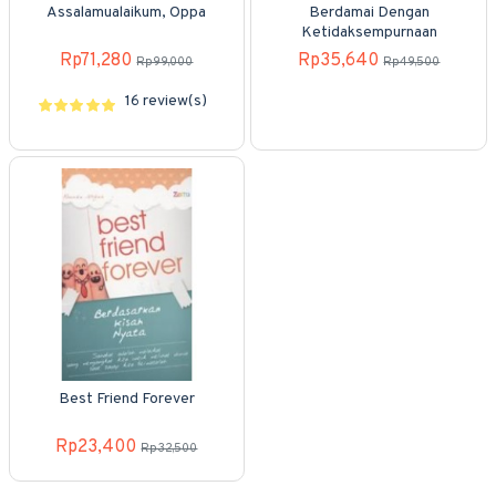
Assalamualaikum, Oppa
Berdamai Dengan
Ketidaksempurnaan
Rp71,280
Rp35,640
Rp99,000
Rp49,500
16 review(s)
Best Friend Forever
Rp23,400
Rp32,500