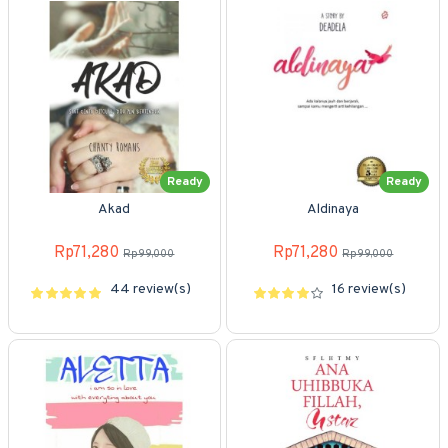
Ready
Ready
Akad
Aldinaya
Rp71,280
Rp71,280
Rp99,000
Rp99,000
44 review(s)
16 review(s)