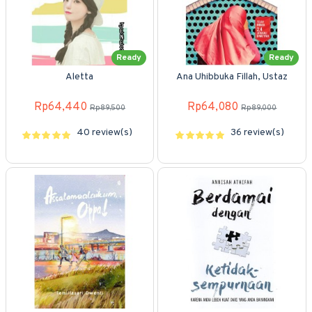
Ready
Ready
Aletta
Ana Uhibbuka Fillah, Ustaz
Rp64,440
Rp64,080
Rp89,500
Rp89,000
40 review(s)
36 review(s)