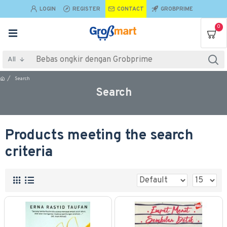
LOGIN
REGISTER
CONTACT
GROBPRIME
0
All
Search
Search
Products meeting the search
criteria