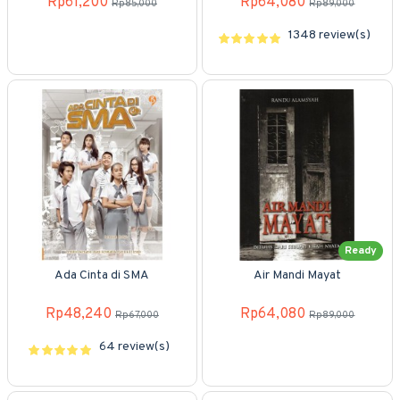
Rp61,200
Rp64,080
Rp85,000
Rp89,000
1348 review(s)
Ready
Ada Cinta di SMA
Air Mandi Mayat
Rp48,240
Rp64,080
Rp67,000
Rp89,000
64 review(s)