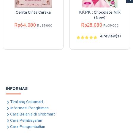
Cerita Cinta Caraka
KKPK : Chocolate Milk
(New)
Rp64,080
Rp28,080
Rp89,000
Rp39,000
4 review(s)
INFORMASI
Tentang Grobmart
Informasi Pengiriman
Cara Belanja di Grobmart
Cara Pembayaran
Cara Pengembalian