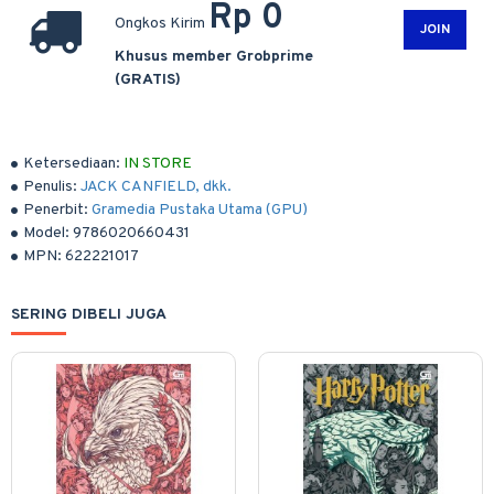
Rp 0
Ongkos Kirim
JOIN
Khusus member Grobprime
(GRATIS)
Ketersediaan:
IN STORE
Penulis:
JACK CANFIELD, dkk.
Penerbit:
Gramedia Pustaka Utama (GPU)
Model:
9786020660431
MPN:
622221017
SERING DIBELI JUGA