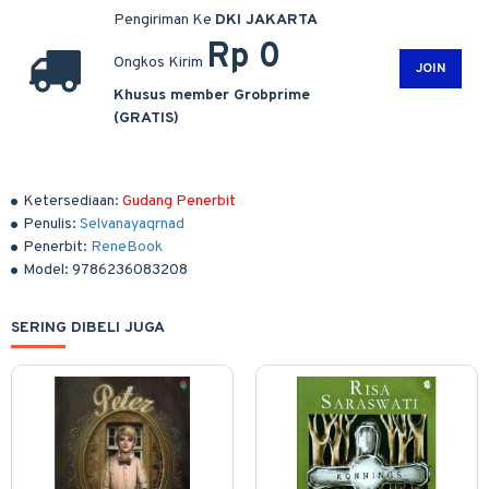
Pengiriman Ke
DKI JAKARTA
Rp 0
Ongkos Kirim
JOIN
Khusus member Grobprime
(GRATIS)
Ketersediaan:
Gudang Penerbit
Penulis:
Selvanayaqrnad
Penerbit:
ReneBook
Model:
9786236083208
SERING DIBELI JUGA