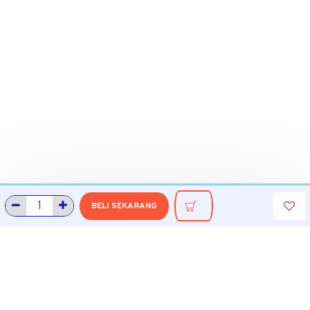
BELI SEKARANG
INFORMASI
Tentang Grobmart
Informasi Pengiriman
Cara Belanja di Grobmart