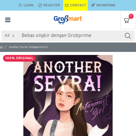
LOGIN
REGISTER
CONTACT
GROBPRIME
0
All
Another Seyra! Antagonist Girl
100% ORIGINAL