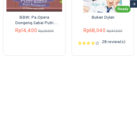
Ready
BBW: Pa.Opera
Bukan Dylan
Dongeng.Sabai Putri
Pemberani (Boardbook)
Rp14,400
Rp68,040
Rp20,000
Rp94,500
28 review(s)