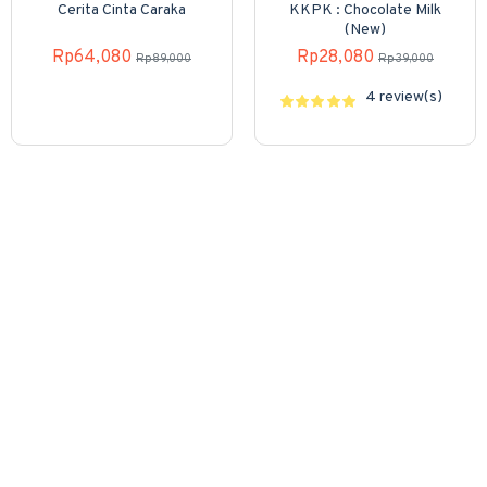
Cerita Cinta Caraka
KKPK : Chocolate Milk
(New)
Rp64,080
Rp28,080
Rp89,000
Rp39,000
4 review(s)