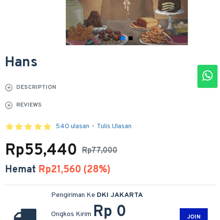
Hans
DESCRIPTION
REVIEWS
540 ulasan
-
Tulis Ulasan
Rp55,440
Rp77,000
Hemat
Rp21,560 (28%)
Pengiriman Ke
DKI JAKARTA
Rp 0
Ongkos Kirim
JOIN