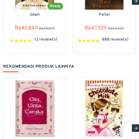
Ready
Silam
Peter
Rp42,840
Rp47,520
Rp59,500
Rp66,000
12 review(s)
888 review(s)
REKOMENDASI PRODUK LAINNYA