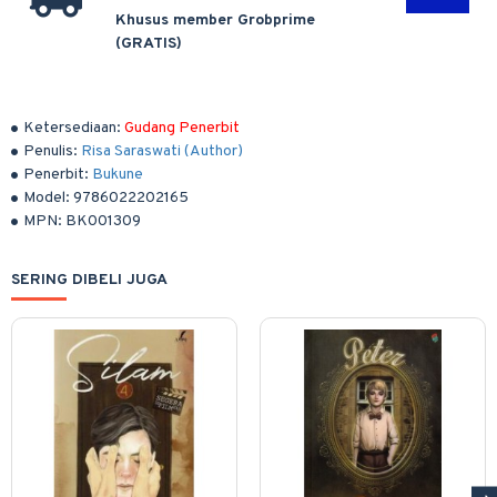
Khusus member Grobprime
(GRATIS)
Ketersediaan:
Gudang Penerbit
Penulis:
Risa Saraswati (Author)
Penerbit:
Bukune
Model:
9786022202165
MPN:
BK001309
SERING DIBELI JUGA