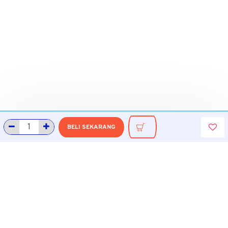
BELI SEKARANG
INFORMASI
Tentang Grobmart
Informasi Pengiriman
Cara Belanja di Grobmart
Cara Pembayaran
Cara Pengembalian