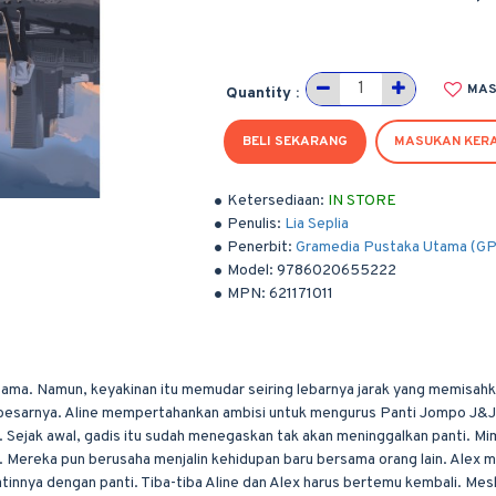
MAS
Quantity :
BELI SEKARANG
MASUKAN KER
Ketersediaan:
IN STORE
Penulis:
Lia Seplia
Penerbit:
Gramedia Pustaka Utama (G
Model:
9786020655222
MPN:
621171011
rsama. Namun, keyakinan itu memudar seiring lebarnya jarak yang memisah
 besarnya. Aline mempertahankan ambisi untuk mengurus Panti Jompo J&J
. Sejak awal, gadis itu sudah menegaskan tak akan meninggalkan panti. Mi
. Mereka pun berusaha menjalin kehidupan baru bersama orang lain. Alex 
innya dengan panti. Tiba-tiba Aline dan Alex harus bertemu kembali. Mes