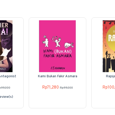
Antagonist
Kami Bukan Fakir Asmara
Rapija
Rp71,280
Rp100
p99,000
Rp99,000
eview(s)