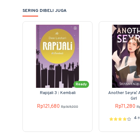
SERING DIBELI JUGA
Ready
Rapijali 3 : Kembali
Another Seyra! 
Girl
Rp121,680
Rp71,280
Rp169,000
R
4 r