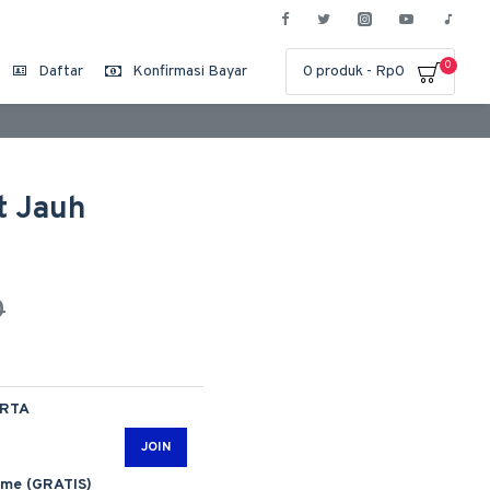
0
Daftar
Konfirmasi Bayar
0 produk - Rp0
t Jauh
0
ARTA
JOIN
ime (GRATIS)