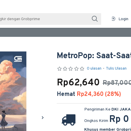
Login
MetroPop: Saat-Saa
0 ulasan
-
Tulis Ulasan
Rp62,640
Rp87,00
Hemat
Rp24,360 (28%)
Pengiriman Ke
DKI JAK
Rp 0
Ongkos Kirim
Khusus member Grobpr