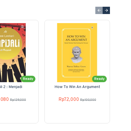
Ready
Ready
li 2 : Menjadi
How To Win An Argument
R
,080
Rp72,000
Rp139,000
Rp100,000