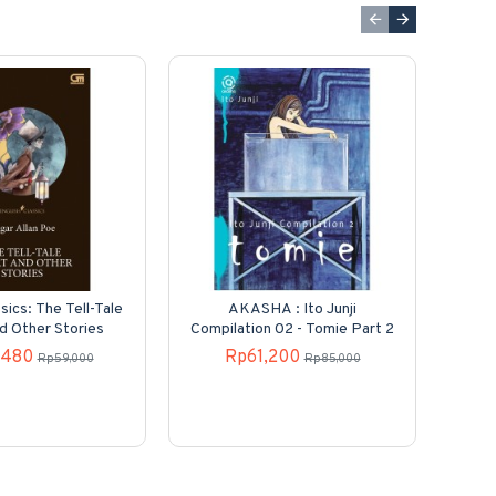
sics: The Tell-Tale
AKASHA : Ito Junji
Kole
d Other Stories
Compilation 02 - Tomie Part 2
N
,480
Rp61,200
Rp59,000
Rp85,000