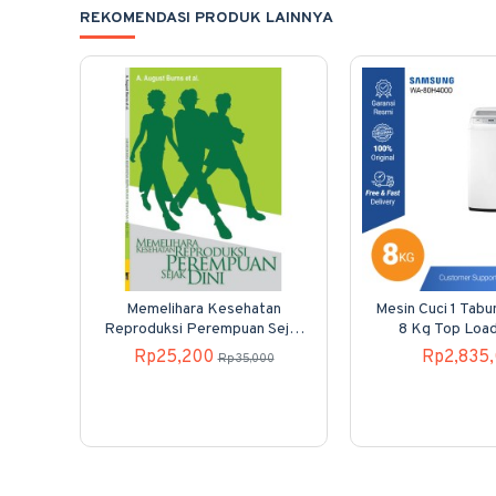
REKOMENDASI PRODUK LAINNYA
Memelihara Kesehatan
Mesin Cuci 1 Tab
Reproduksi Perempuan Sejak
8 Kg Top Loa
Dini
80H40
Rp25,200
Rp2,835
Rp35,000