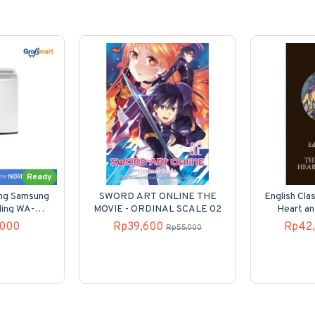
Ready
ung Samsung
SWORD ART ONLINE THE
English Clas
ding WA-
MOVIE - ORDINAL SCALE 02
Heart an
00
,000
Rp39,600
Rp42
Rp55,000