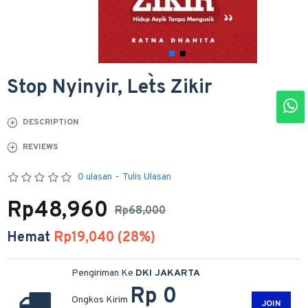
Stop Nyinyir, Let`s Zikir
DESCRIPTION
REVIEWS
0 ulasan
-
Tulis Ulasan
Rp48,960
Rp68,000
Hemat
Rp19,040 (28%)
Pengiriman Ke
DKI JAKARTA
Rp 0
Ongkos Kirim
JOIN