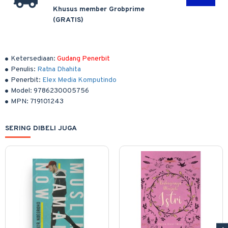
Khusus member Grobprime
(GRATIS)
Ketersediaan:
Gudang Penerbit
Penulis:
Ratna Dhahita
Penerbit:
Elex Media Komputindo
Model:
9786230005756
MPN:
719101243
SERING DIBELI JUGA