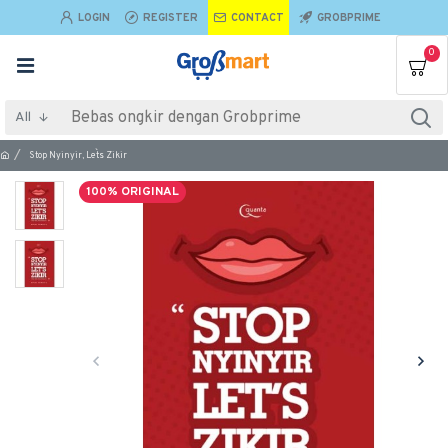
LOGIN
REGISTER
CONTACT
GROBPRIME
0
All
Stop Nyinyir, Let`s Zikir
100% ORIGINAL