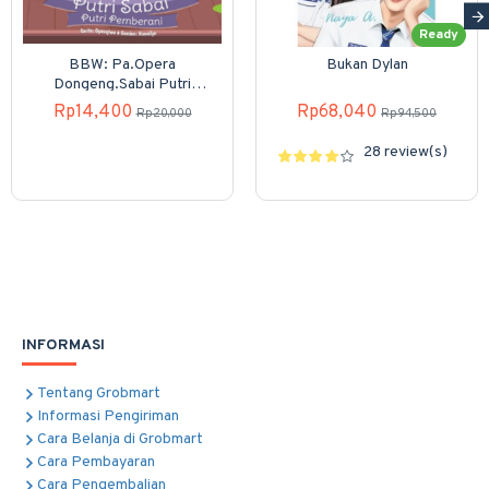
Ready
BBW: Pa.Opera
Bukan Dylan
Dongeng.Sabai Putri
Pemberani (Boardbook)
Rp14,400
Rp68,040
Rp20,000
Rp94,500
28 review(s)
INFORMASI
Tentang Grobmart
Informasi Pengiriman
Cara Belanja di Grobmart
Cara Pembayaran
Cara Pengembalian