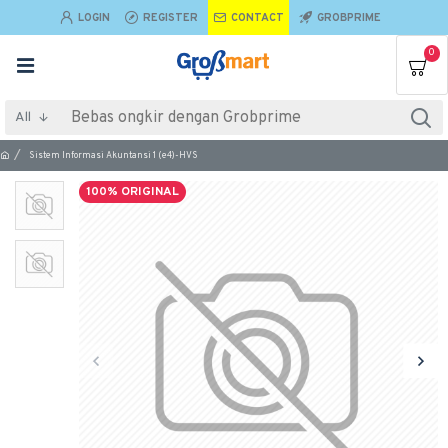
LOGIN
REGISTER
CONTACT
GROBPRIME
0
All
Sistem Informasi Akuntansi 1 (e4)-HVS
100% ORIGINAL