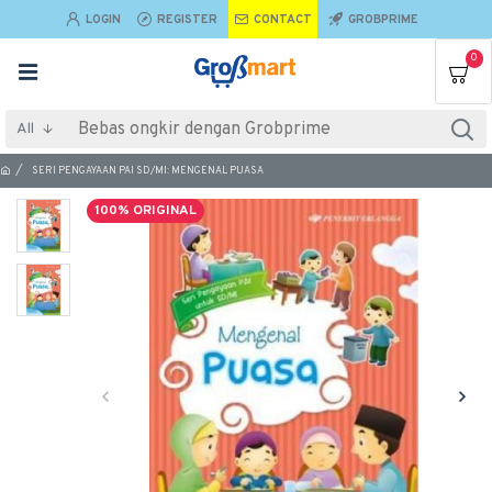
LOGIN
REGISTER
CONTACT
GROBPRIME
0
All
SERI PENGAYAAN PAI SD/MI: MENGENAL PUASA
100% ORIGINAL