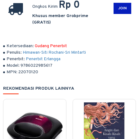
Rp 0
Ongkos Kirim
JOIN
Khusus member Grobprime
(GRATIS)
Ketersediaan:
Gudang Penerbit
Penulis:
Himawan-Siti Rochani-Sri Mintarti
Penerbit:
Penerbit Erlangga
Model:
9786022985617
MPN:
22070120
REKOMENDASI PRODUK LAINNYA