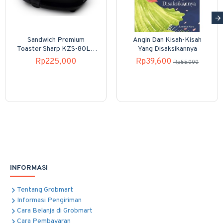
Sandwich Premium
Angin Dan Kisah-Kisah
Toaster Sharp KZS-80LP
Yang Disaksikannya
4 Slices
Rp225,000
Rp39,600
Rp55,000
INFORMASI
Tentang Grobmart
Informasi Pengiriman
Cara Belanja di Grobmart
Cara Pembayaran