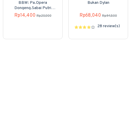
BBW: Pa.Opera
Bukan Dylan
Dongeng.Sabai Putri
Pemberani (Boardbook)
Rp14,400
Rp68,040
Rp20,000
Rp94,500
28 review(s)