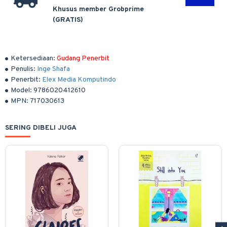
Khusus member Grobprime
(GRATIS)
Ketersediaan:
Gudang Penerbit
Penulis:
Inge Shafa
Penerbit:
Elex Media Komputindo
Model:
9786020412610
MPN:
717030613
SERING DIBELI JUGA