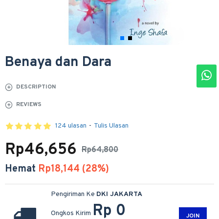
Benaya dan Dara
DESCRIPTION
REVIEWS
124 ulasan
-
Tulis Ulasan
Rp46,656
Rp64,800
Hemat
Rp18,144 (28%)
Pengiriman Ke
DKI JAKARTA
Rp 0
Ongkos Kirim
JOIN