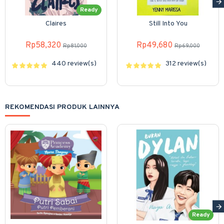
Ready
Claires
Still Into You
Rp58,320
Rp49,680
Rp81,000
Rp69,000
440 review(s)
312 review(s)
REKOMENDASI PRODUK LAINNYA
Ready