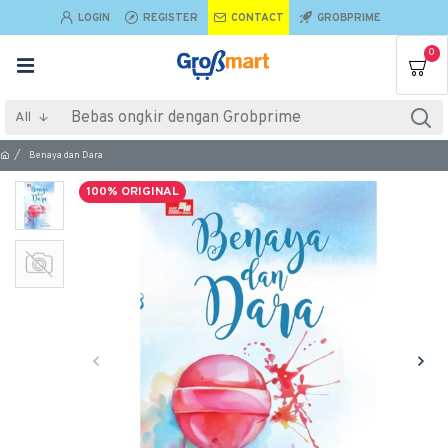
LOGIN
REGISTER
CONTACT
GROBPRIME
0
All
Benaya dan Dara
100% ORIGINAL