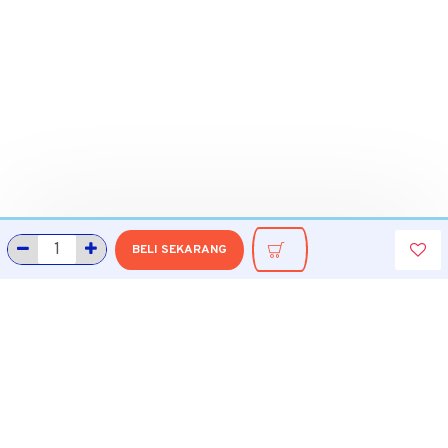
BELI SEKARANG
INFORMASI
Tentang Grobmart
Informasi Pengiriman
Cara Belanja di Grobmart
Cara Pembayaran
Cara Pengembalian